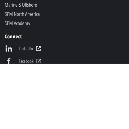
Marine & Offshore
SPM North America
SPM Academy
Connect
LinkedIn
Facebook
Youtube
info@spminstrument.it
Copyright © SPM Instrument AB. Tutti i diritti riservati.
Privacy Policy and Legal Notice