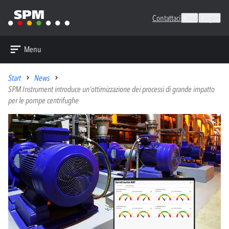
Contattaci
Cerca
Lingue
Menu
Start
News
SPM Instrument introduce un'ottimizzazione dei processi di grande impatto
per le pompe centrifughe