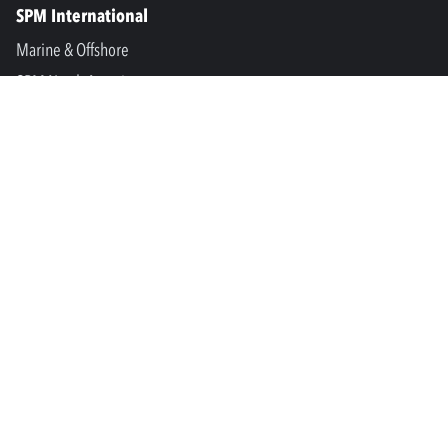
SPM International
Marine & Offshore
SPM North America
SPM Academy
Connect
LinkedIn
Facebook
Youtube
info@spminstrument.it
Copyright © SPM Instrument AB. Tutti i diritti riservati.