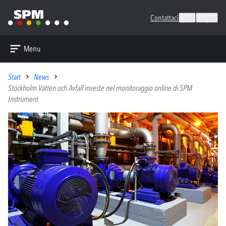
Contattaci
Cerca
Lingue
Menu
Start
News
Stockholm Vatten och Avfall investe nel monitoraggio online di SPM
Instrument