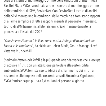
Oltre al sistema di monitoraggio online delle condizioni di Intellinova
Parallel EN, la SVOA ha ordinato anche il servizio di monitoraggio online
delle condizioni di SPM, ServiceNet. Con ServiceNet, i tecnici di analisi
della SPM monitorano le condizioni delle macchine e forniscono rapporti
di allarme semplici e diretti e rapporti mensili al personale interessato. I
tecnici di SPM hanno installato i sistemi chiavi in mano durante la
primavera e l'estate del 2025.
"
Questo investimento è in linea con la nostra strategia di manutenzione
basata sulle condizioni
", ha dichiarato Johan Bladh, Group Manager Lovö
Vattenverk Underhåll.
Stockholm Vatten och Avfall è la più grande azienda svedese che si occupa
di acqua e rifiuti. Con un'attenzione particolare alla sostenibilità
ambientale, SVOA fornisce servizi idrici e di smaltimento dei rifiuti ai
residenti e alle imprese della crescente area di Stoccolma. Ogni anno,
SVOA fornisce acqua pulita a 1,6 milioni di persone al giorno.