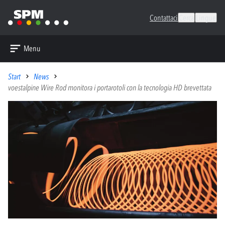
Contattaci
Cerca
Lingue
Menu
Start
News
voestalpine Wire Rod monitora i portarotoli con la tecnologia HD brevettata