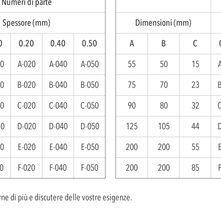
Numeri di parte
Spessore (mm)
Dimensioni (mm)
0
0.20
0.40
0.50
A
B
C
10
A-020
A-040
A-050
55
50
15
10
B-020
B-040
B-050
75
70
23
10
C-020
C-040
C-050
90
80
32
10
D-020
D-040
D-050
125
105
44
10
E-020
E-040
E-050
200
200
55
0
F-020
F-040
F-050
200
200
85
ne di più e discutere delle vostre esigenze.