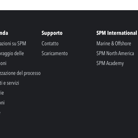
enda
Supporto
SPM International
azioni su SPM
Contatto
Marine & Offshore
raggio delle
Scaricamento
SPM North America
ioni
SPM Academy
zzazione del processo
i e servizi
rie
oni
e