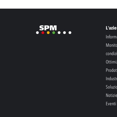
L'azi
Inform
Monito
condiz
Ottimi
Prodott
Indust
Soluzi
Notizi
Eventi