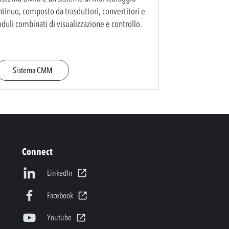
ntinuo, composto da trasduttori, convertitori e
duli combinati di visualizzazione e controllo.
Sistema CMM
Connect
LinkedIn
Facebook
Youtube