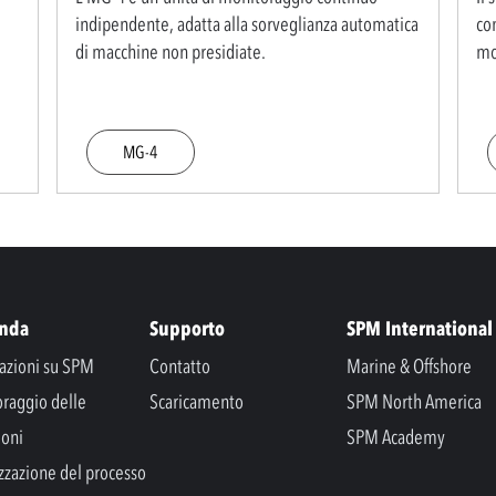
indipendente, adatta alla sorveglianza automatica
co
di macchine non presidiate.
mo
MG-4
enda
Supporto
SPM International
azioni su SPM
Contatto
Marine & Offshore
raggio delle
Scaricamento
SPM North America
ioni
SPM Academy
zzazione del processo