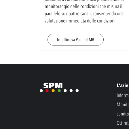
monitoraggio delle condizioni che misura il
parallelo su quattro canali, consentendo una
valutazione immediata delle condizioni.
Intellinova Parallel MB
L'azi
Inform
Monito
condiz
Ottimi