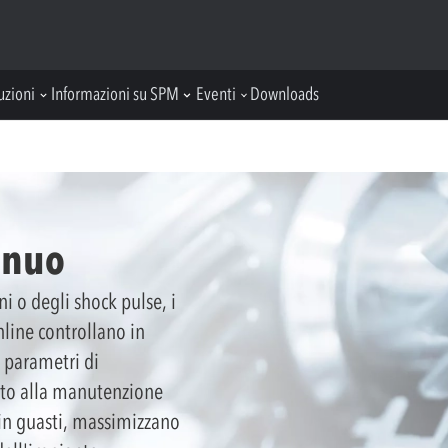
uzioni
Informazioni su SPM
Eventi
Downloads
inuo
i o degli shock pulse, i
nline controllano in
 parametri di
tto alla manutenzione
 in guasti, massimizzano