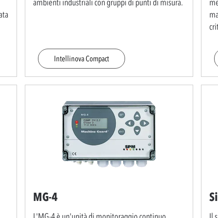
ambienti industriali con gruppi di punti di misura.
me
ata
mas
cri
Intellinova Compact
MG-4
S
L'MG-4 è un'unità di monitoraggio continuo
Il