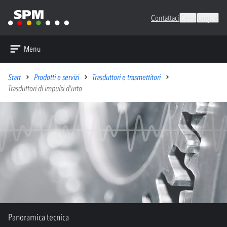
Contattaci
Cerca
Lingue
Menu
Start
Prodotti e servizi
Trasduttori e trasmettitori
Trasduttori di impulsi d'urto
Panoramica tecnica