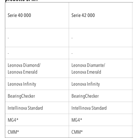
Serie 40 000
Serie 42 000
S
I
-
-
(
-
-
I
Leonova Diamond/
Leonova Diamante/
L
Leonova Emerald
Leonova Emerald
L
Leonova Infinity
Leonova Infinity
-
BearingChecker
BearingChecker
-
Intellinova Standard
Intellinova Standard
-
MG4*
MG4*
-
CMM*
CMM*
-