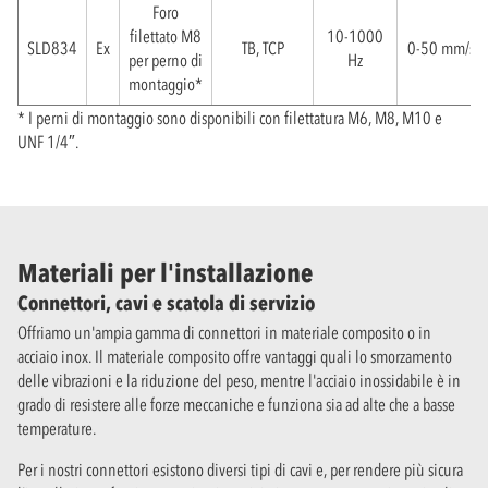
Foro
filettato M8
10-1000
SLD834
Ex
TB, TCP
0-50 mm/s
per perno di
Hz
montaggio*
* I perni di montaggio sono disponibili con filettatura M6, M8, M10 e
UNF 1/4″.
Materiali per l'installazione
Connettori, cavi e scatola di servizio
Offriamo un'ampia gamma di connettori in materiale composito o in
acciaio inox. Il materiale composito offre vantaggi quali lo smorzamento
delle vibrazioni e la riduzione del peso, mentre l'acciaio inossidabile è in
grado di resistere alle forze meccaniche e funziona sia ad alte che a basse
temperature.
Per i nostri connettori esistono diversi tipi di cavi e, per rendere più sicura