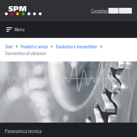
Contattaci
Cerca
Lingue
Menu
Start
Prodotti e servizi
Trasduttori e trasmettitori
Trasmettitori di vibrazioni
Panoramica tecnica