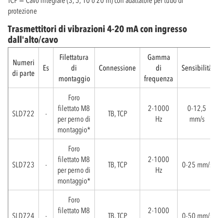
TCP = Cavo integrale (3, 5, 10 o 20 m) con adattatore per tubo di
protezione
Trasmettitori di vibrazioni 4-20 mA con ingresso
dall'alto/cavo
Filettatura
Gamma
Numeri
Es
di
Connessione
di
Sensibilità
di parte
montaggio
frequenza
Foro
filettato M8
2-1000
0-12,5
SLD722
-
TB, TCP
per perno di
Hz
mm/s
montaggio*
Foro
filettato M8
2-1000
SLD723
-
TB, TCP
0-25 mm/s
per perno di
Hz
montaggio*
Foro
filettato M8
2-1000
SLD724
-
TB, TCP
0-50 mm/s