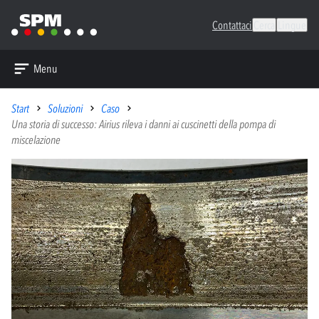
Contattaci
Cerca
Lingue
Menu
Start
Soluzioni
Caso
Una storia di successo: Airius rileva i danni ai cuscinetti della pompa di
miscelazione