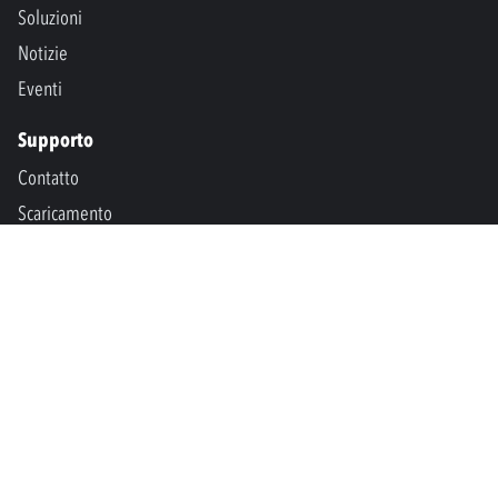
Soluzioni
Notizie
Eventi
Supporto
Contatto
Scaricamento
SPM International
Marine & Offshore
SPM North America
SPM Academy
Connect
LinkedIn