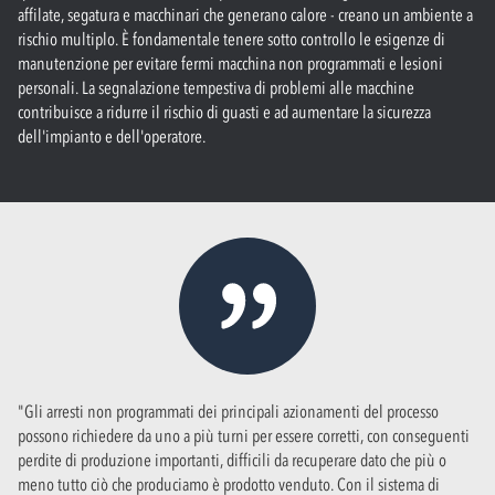
affilate, segatura e macchinari che generano calore - creano un ambiente a
rischio multiplo. È fondamentale tenere sotto controllo le esigenze di
manutenzione per evitare fermi macchina non programmati e lesioni
personali. La segnalazione tempestiva di problemi alle macchine
contribuisce a ridurre il rischio di guasti e ad aumentare la sicurezza
dell'impianto e dell'operatore.
"Gli arresti non programmati dei principali azionamenti del processo
possono richiedere da uno a più turni per essere corretti, con conseguenti
perdite di produzione importanti, difficili da recuperare dato che più o
meno tutto ciò che produciamo è prodotto venduto. Con il sistema di