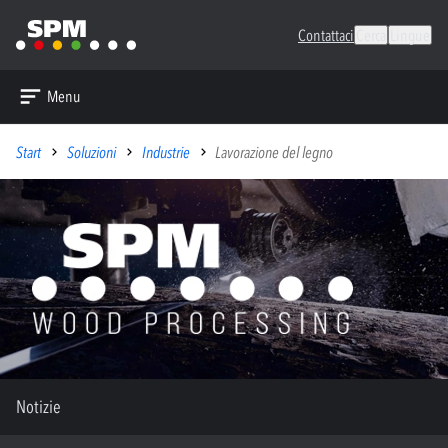
Contattaci
Cerca
Lingue
Menu
Start
Soluzioni
Industrie
Lavorazione del legno
Notizie