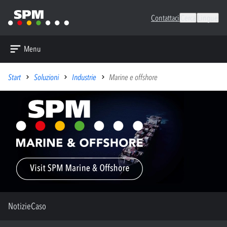
Contattaci
Cerca
Lingue
Menu
Start
Soluzioni
Industrie
Marine e offshore
Notizie
Caso