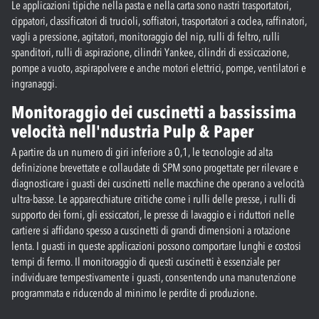
Le applicazioni tipiche nella pasta e nella carta sono nastri trasportatori,
cippatori, classificatori di trucioli, soffiatori, trasportatori a coclea, raffinatori,
vagli a pressione, agitatori, monitoraggio del nip, rulli di feltro, rulli
spanditori, rulli di aspirazione, cilindri Yankee, cilindri di essiccazione,
pompe a vuoto, aspirapolvere e anche motori elettrici, pompe, ventilatori e
ingranaggi.
Monitoraggio dei cuscinetti a bassissima
velocità nell'ndustria Pulp & Paper
A partire da un numero di giri inferiore a 0,1, le tecnologie ad alta
definizione brevettate e collaudate di SPM sono progettate per rilevare e
diagnosticare i guasti dei cuscinetti nelle macchine che operano a velocità
ultra-basse. Le apparecchiature critiche come i rulli delle presse, i rulli di
supporto dei forni, gli essiccatori, le presse di lavaggio e i riduttori nelle
cartiere si affidano spesso a cuscinetti di grandi dimensioni a rotazione
lenta. I guasti in queste applicazioni possono comportare lunghi e costosi
tempi di fermo. Il monitoraggio di questi cuscinetti è essenziale per
individuare tempestivamente i guasti, consentendo una manutenzione
programmata e riducendo al minimo le perdite di produzione.