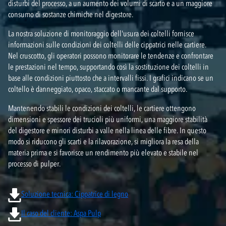
disturbi del processo, a un aumento dei volumi di scarto e a un maggiore
consumo di sostanze chimiche nel digestore.
La nostra soluzione di monitoraggio dell'usura dei coltelli fornisce
informazioni sulle condizioni dei coltelli delle cippatrici nelle cartiere.
Nel cruscotto, gli operatori possono monitorare le tendenze e confrontare
le prestazioni nel tempo, supportando così la sostituzione dei coltelli in
base alle condizioni piuttosto che a intervalli fissi. I grafici indicano se un
coltello è danneggiato, opaco, staccato o mancante dal supporto.
Mantenendo stabili le condizioni dei coltelli, le cartiere ottengono
dimensioni e spessore dei trucioli più uniformi, una maggiore stabilità
del digestore e minori disturbi a valle nella linea delle fibre. In questo
modo si riducono gli scarti e la rilavorazione, si migliora la resa della
materia prima e si favorisce un rendimento più elevato e stabile nel
processo di pulper.
Soluzione tecnica: Cippatrice di legno
Il caso del cliente: Aspa Pulp