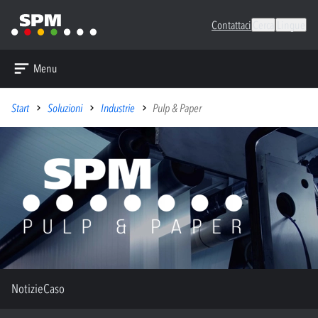
Contattaci
Cerca
Lingue
Menu
Start
Soluzioni
Industrie
Pulp & Paper
Notizie
Caso