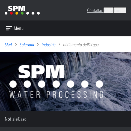
Contattaci
Cerca
Lingue
Menu
Start
Soluzioni
Industrie
Trattamento dell'acqua
Notizie
Caso