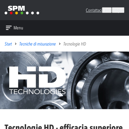
Contattaci
Cerca
Lingue
Menu
Start
Tecniche di misurazione
Tecnologie HD
Tecnologie HD - efficacia superiore