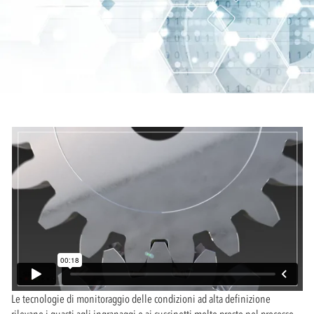
Le tecnologie di monitoraggio delle condizioni ad alta definizione
rilevano i guasti agli ingranaggi e ai cuscinetti molto presto nel processo