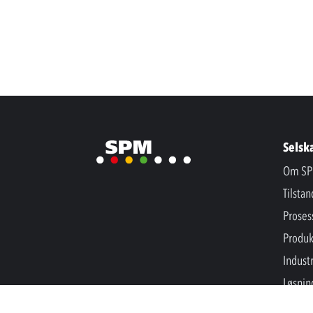
Selsk
Om SP
Tilsta
Proses
Produk
Industr
Løsnin
Nyhet