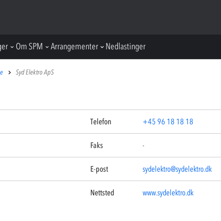
ger
Om SPM
Arrangementer
Nedlastinger
pe
Syd Elektro ApS
Telefon
+45 96 18 18 18
Faks
-
E-post
sydelektro@sydelektro.dk
Nettsted
www.sydelektro.dk