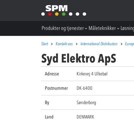
Produkter og tjenester
Måleteknikker
Løsnin
Start
Kontakt oss
International Distributors
Euro
Syd Elektro ApS
Adresse
Kirkevej 4 Ulkebøl
Postnummer
DK-6400
By
Sønderborg
Land
DENMARK