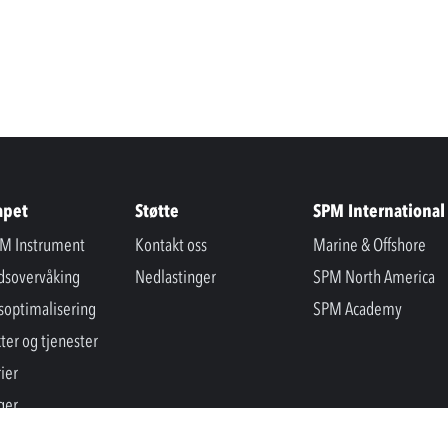
apet
Støtte
SPM International
M Instrument
Kontakt oss
Marine & Offshore
ndsovervåking
Nedlastinger
SPM North America
soptimalisering
SPM Academy
ter og tjenester
ier
ger
er