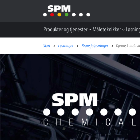
Produkter og tjenester
Måleteknikker
Løsnin
Start
Løsninger
Bransjeløsninger
Kjemisk industr