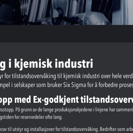
g i kjemisk industri
 for tilstandsovervåking til kjemisk industri over hele verd
sempel i selskaper som bruker Six Sigma for å forbedre prose
pp med Ex-godkjent tilstandsover
onsstopp. På grunn av de lange produksjonskjedene i linjene har sammenb
gstiden for reservedeler ofte lang.
rav til utstyr og installasjoner for tilstandsovervåking. Bedrifter som ar