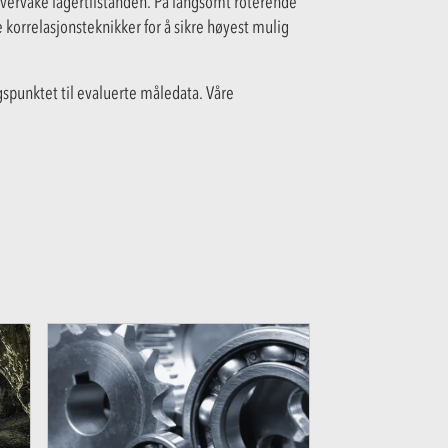
vervåke lagertilstanden. På langsomt roterende
rrelasjonsteknikker for å sikre høyest mulig
gspunktet til evaluerte måledata. Våre