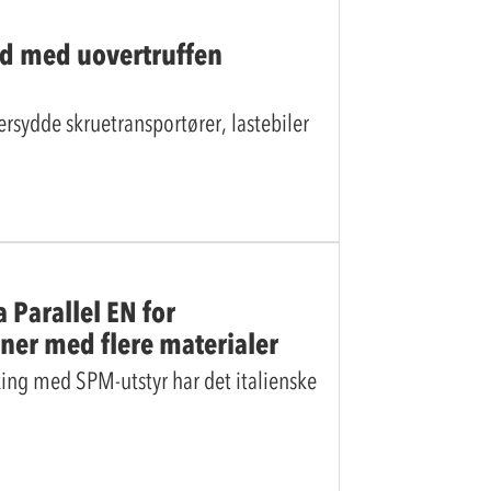
old med uovertruffen
rsydde skruetransportører, lastebiler
 Parallel EN for
ner med flere materialer
king med SPM-utstyr har det italienske