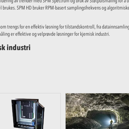
aluering av trender med SPM Spectrum og bruk av Støtpulsmåling for å o
rukes. SPM HD bruker RPM-basert samplingsfrekvens og algoritmiske ko
m trengs for en effektiv løsning for tilstandskontroll, fra datainnsamlin
ling er effektive og velprøvde løsninger for kjemisk industri.
sk industri