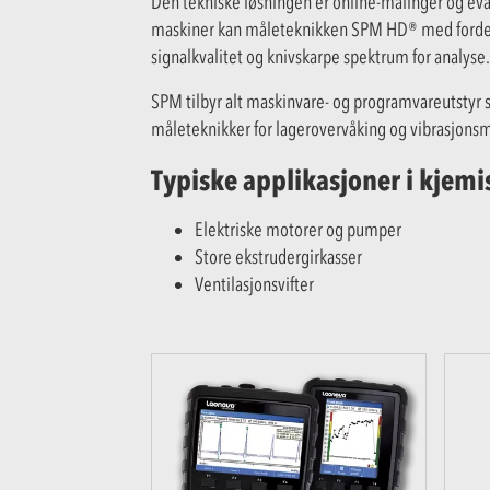
Den tekniske løsningen er online-målinger og ev
maskiner kan måleteknikken SPM HD® med fordel b
signalkvalitet og knivskarpe spektrum for analyse.
SPM tilbyr alt maskinvare- og programvareutstyr so
måleteknikker for lagerovervåking og vibrasjonsmå
Typiske applikasjoner i kjemi
Elektriske motorer og pumper
Store ekstrudergirkasser
Ventilasjonsvifter