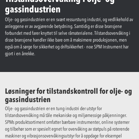
gassindustrien
Olje- og gassindustrien er en svært ressurstung industri, og vedlikehold av
anleggene er av avgjørende betydning. Samtidig er disse bransjene
forbundet med farer knyttet til selve råmaterialene. Tilstandsovervåking i
disse bransjene handler ikke bare om å maksimere produksjonen, men
også om å sørge for sikkerhet og driftsikkerhet - noe SPM Instrument har
gjort i en årrekke.
Løsninger for tilstandskontroll for olje- og
gassindustrien
Olje- og gassindustrien er en tung industri der utstyr for
tilstandsovervåking må tåle mekaniske og miljømessige påkjenninger.
SPMs produktsortiment omfatter bærbare instrumenter, online systemer
og tilbehør som er spesielt egnet for overvåking av støtpuls på roterende
maskiner og vibrasjonsovervåkingsutstyr for å oppdage for eksempel