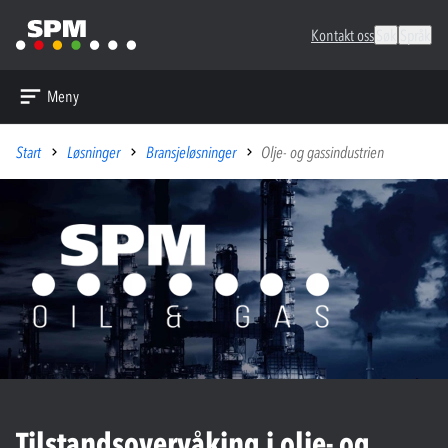
Kontakt oss
Søk
Språk
Meny
Start
Løsninger
Bransjeløsninger
Olje- og gassindustrien
Tilstandsovervåking i olje- og