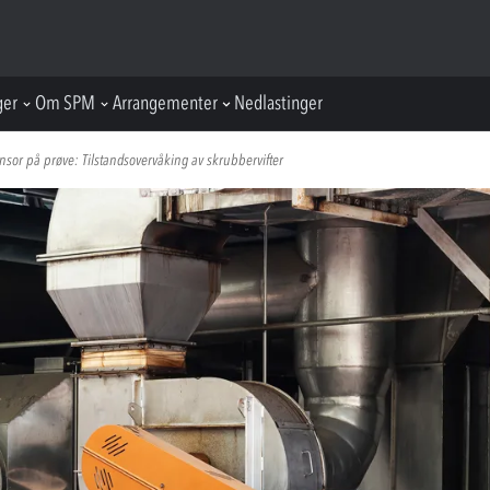
ger
Om SPM
Arrangementer
Nedlastinger
ensor på prøve: Tilstandsovervåking av skrubbervifter