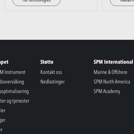
apet
Støtte
SPM International
M Instrument
Kontakt oss
Marine & Offshore
ndsovervåking
Nedlastinger
SPM North America
soptimalisering
SPM Academy
ter og tjenester
ier
ger
er