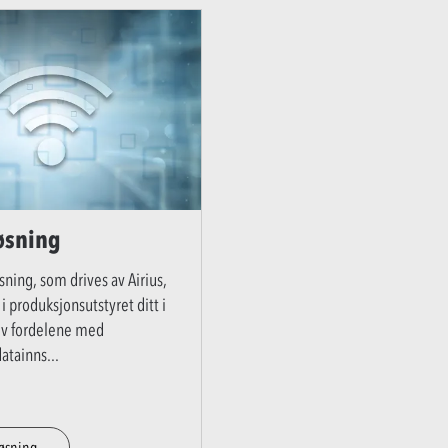
løsning
sning, som drives av Airius,
 i produksjonsutstyret ditt i
ev fordelene med
datainns
...
løsning