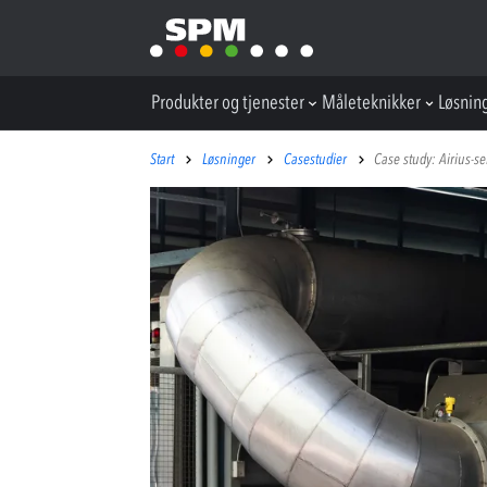
Produkter og tjenester
Måleteknikker
Løsnin
Start
Løsninger
Casestudier
Case study: Airius-s