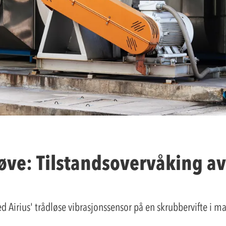
røve: Tilstandsovervåking av
 Airius' trådløse vibrasjonssensor på en skrubbervifte i ma