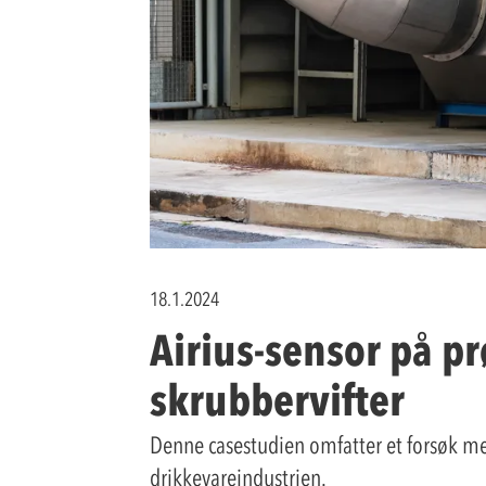
18.1.2024
Airius-sensor på p
skrubbervifter
Denne casestudien omfatter et forsøk med
drikkevareindustrien.