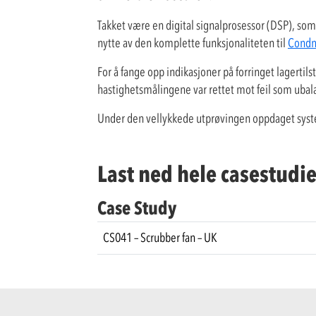
Takket være en digital signalprosessor (DSP), so
nytte av den komplette funksjonaliteten til
Condm
For å fange opp indikasjoner på forringet lagert
hastighetsmålingene var rettet mot feil som ubalan
Under den vellykkede utprøvingen oppdaget systeme
Last ned hele casestudi
Case Study
CS041 – Scrubber fan – UK