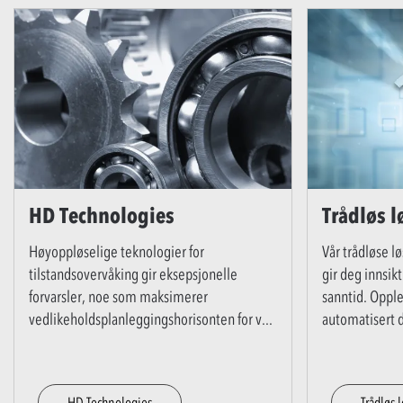
HD Technologies
Trådløs 
Høyoppløselige teknologier for
Vår trådløse lø
tilstandsovervåking gir eksepsjonelle
gir deg innsikt
forvarsler, noe som maksimerer
sanntid. Oppl
vedlikeholdsplanleggingshorisonten for v
...
automatisert 
HD Technologies
Trådløs 