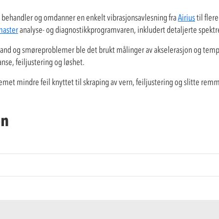
m behandler og omdanner en enkelt vibrasjonsavlesning fra
Airius
til fler
aster
analyse- og diagnostikkprogramvaren, inkludert detaljerte spektre
ilstand og smøreproblemer ble det brukt målinger av akselerasjon og tem
se, feiljustering og løshet.
t mindre feil knyttet til skraping av vern, feiljustering og slitte rem
en