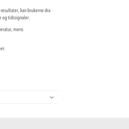
e resultater, kan brukerne dra
 og tidssignaler.
peratur, mens
mer.