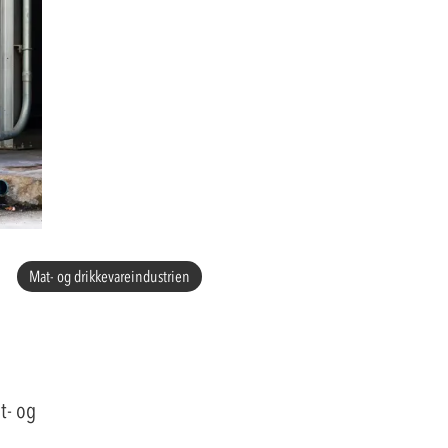
Mat- og drikkevareindustrien
t- og