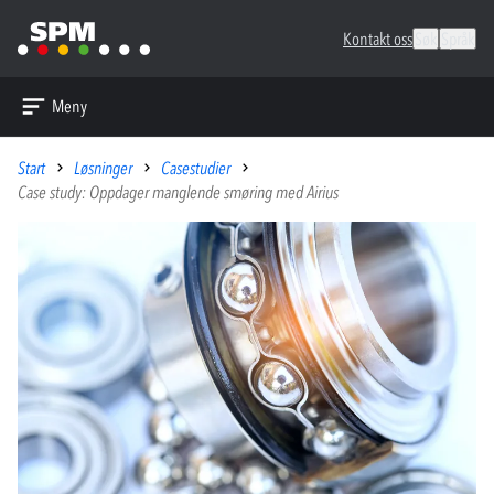
Kontakt oss
Søk
Språk
Meny
Start
Løsninger
Casestudier
Case study: Oppdager manglende smøring med Airius