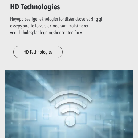
HD Technologies
Høyoppløselige teknologier for tilstandsovervåking gir
eksepsjonelle forvarsler, noe som maksimerer
vedlikeholdsplanleggingshorisonten for v
...
HD Technologies