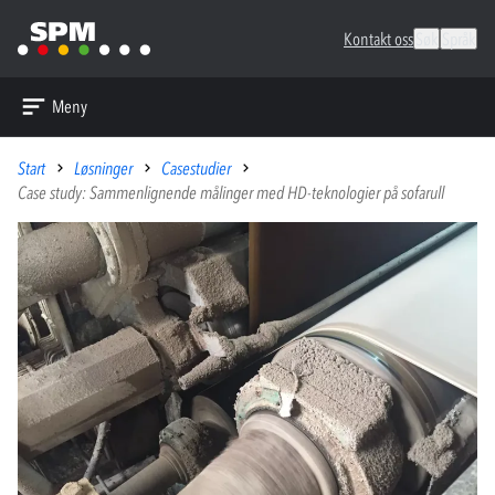
Kontakt oss
Søk
Språk
Meny
Start
Løsninger
Casestudier
Case study: Sammenlignende målinger med HD-teknologier på sofarull