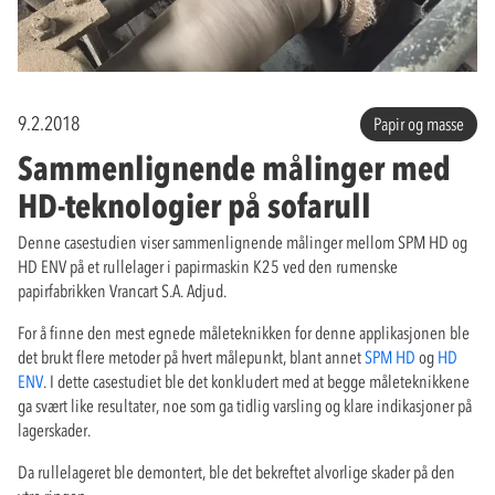
9.2.2018
Papir og masse
Sammenlignende målinger med
HD-teknologier på sofarull
Denne casestudien viser sammenlignende målinger mellom SPM HD og
HD ENV på et rullelager i papirmaskin K25 ved den rumenske
papirfabrikken Vrancart S.A. Adjud.
For å finne den mest egnede måleteknikken for denne applikasjonen ble
det brukt flere metoder på hvert målepunkt, blant annet
SPM HD
og
HD
ENV
. I dette casestudiet ble det konkludert med at begge måleteknikkene
ga svært like resultater, noe som ga tidlig varsling og klare indikasjoner på
lagerskader.
Da rullelageret ble demontert, ble det bekreftet alvorlige skader på den