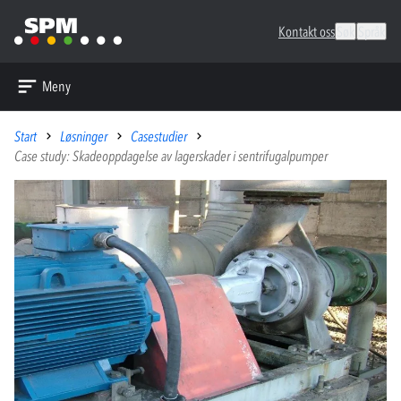
Kontakt oss
Søk
Språk
Meny
Start
Løsninger
Casestudier
Case study: Skadeoppdagelse av lagerskader i sentrifugalpumper