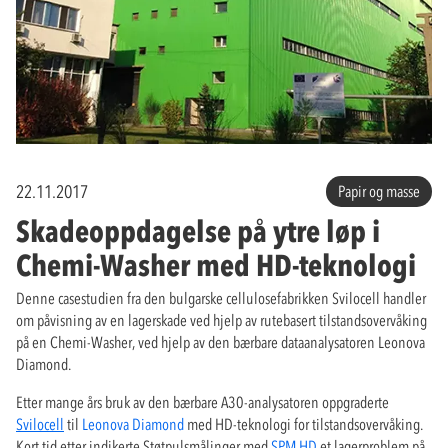
22.11.2017
Papir og masse
Skadeoppdagelse på ytre løp i
Chemi-Washer med HD-teknologi
Denne casestudien fra den bulgarske cellulosefabrikken Svilocell handler
om påvisning av en lagerskade ved hjelp av rutebasert tilstandsovervåking
på en Chemi-Washer, ved hjelp av den bærbare dataanalysatoren Leonova
Diamond.
Etter mange års bruk av den bærbare A30-analysatoren oppgraderte
Svilocell
til
Leonova Diamond
med HD-teknologi for tilstandsovervåking.
Kort tid etter indikerte Støtpulsmålinger med
SPM HD
et lagerproblem på