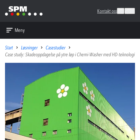
Kontakt oss
Søk
Språk
Meny
Start
Løsninger
Casestudier
Case study: Skadeoppdagelse på ytre løp i Chemi-Washer med HD-teknologi