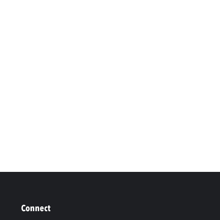
Connect