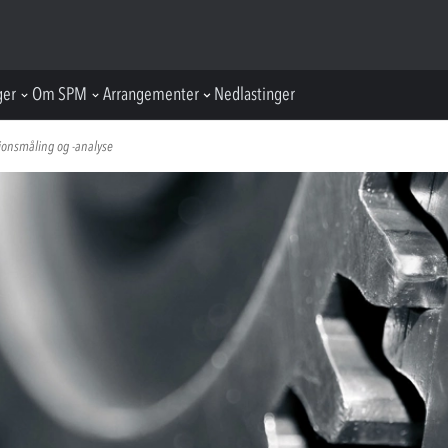
ger
Om SPM
Arrangementer
Nedlastinger
jonsmåling og -analyse