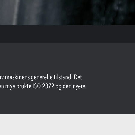
v maskinens generelle tilstand. Det
den mye brukte ISO 2372 og den nyere