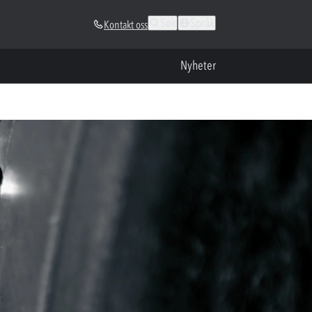
Søk
Språk
Kontakt oss
Nyheter