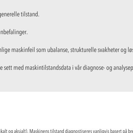
enerelle tilstand.
anbefalinger.
ige maskinfeil som ubalanse, strukturelle svakheter og løs
re sett med maskintilstandsdata i vår diagnose- og analys
tikalt og aksialt). Maskinens tilstand diagnostiseres vanligvis basert på