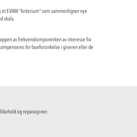
tes et EVAM-"kriterium" som sammenligner nye
d skala.
g toppen av frekvenskomponenten av interesse fra
kompenseres for faseforsinkelse i giveren eller de
likehold og reparasjoner.