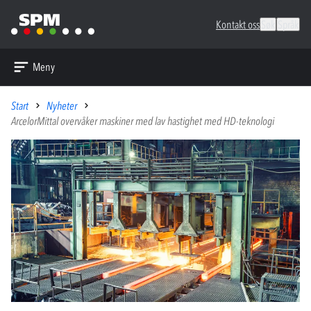
Kontakt oss
Søk
Språk
Meny
Start
Nyheter
ArcelorMittal overvåker maskiner med lav hastighet med HD-teknologi