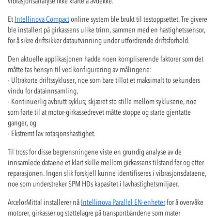
vibrasjonsanalyse ikke klarte å avdekke.
Et
Intellinova Compact
online system ble brukt til testoppsettet. Tre givere
ble installert på girkassens ulike trinn, sammen med en hastighetssensor,
for å sikre driftsikker datautvinning under utfordrende driftsforhold.
Den aktuelle applikasjonen hadde noen kompliserende faktorer som det
måtte tas hensyn til ved konfigurering av målingene:
- Ultrakorte driftssykluser, noe som bare tillot et maksimalt to sekunders
vindu for datainnsamling,
- Kontinuerlig avbrutt syklus; skjæret sto stille mellom syklusene, noe
som førte til at motor-girkassedrevet måtte stoppe og starte gjentatte
ganger, og
- Ekstremt lav rotasjonshastighet.
Til tross for disse begrensningene viste en grundig analyse av de
innsamlede dataene et klart skille mellom girkassens tilstand før og etter
reparasjonen. Ingen slik forskjell kunne identifiseres i vibrasjonsdataene,
noe som understreker SPM HDs kapasitet i lavhastighetsmiljøer.
ArcelorMittal installerer nå
Intellinova Parallel EN-enheter
for å overvåke
motorer, girkasser og støttelagre på transportbåndene som mater