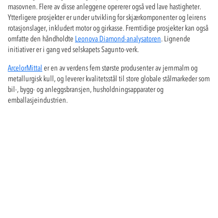
masovnen. Flere av disse anleggene opererer også ved lave hastigheter.
Ytterligere prosjekter er under utvikling for skjærkomponenter og leirens
rotasjonslager, inkludert motor og girkasse. Fremtidige prosjekter kan også
omfatte den håndholdte
Leonova Diamond-analysatoren
. Lignende
initiativer er i gang ved selskapets Sagunto-verk.
ArcelorMittal
er en av verdens fem største produsenter av jernmalm og
metallurgisk kull, og leverer kvalitetsstål til store globale stålmarkeder som
bil-, bygg- og anleggsbransjen, husholdningsapparater og
emballasjeindustrien.