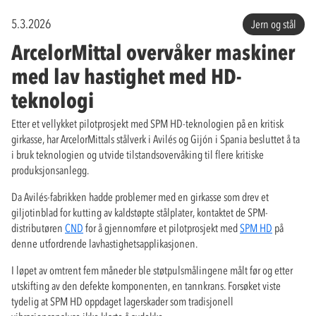
5.3.2026
Jern og stål
ArcelorMittal overvåker maskiner
med lav hastighet med HD-
teknologi
Etter et vellykket pilotprosjekt med SPM HD-teknologien på en kritisk
girkasse, har ArcelorMittals stålverk i Avilés og Gijón i Spania besluttet å ta
i bruk teknologien og utvide tilstandsovervåking til flere kritiske
produksjonsanlegg.
Da Avilés-fabrikken hadde problemer med en girkasse som drev et
giljotinblad for kutting av kaldstøpte stålplater, kontaktet de SPM-
distributøren
CND
for å gjennomføre et pilotprosjekt med
SPM HD
på
denne utfordrende lavhastighetsapplikasjonen.
I løpet av omtrent fem måneder ble støtpulsmålingene målt før og etter
utskifting av den defekte komponenten, en tannkrans. Forsøket viste
tydelig at SPM HD oppdaget lagerskader som tradisjonell