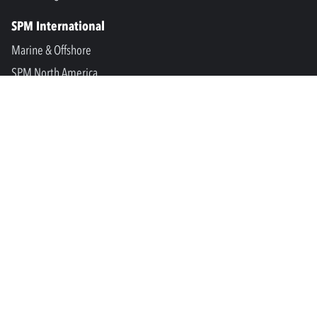
SPM International
Marine & Offshore
SPM North America
SPM Academy
Connect
LinkedIn
Facebook
Youtube
info@spminstrument.no