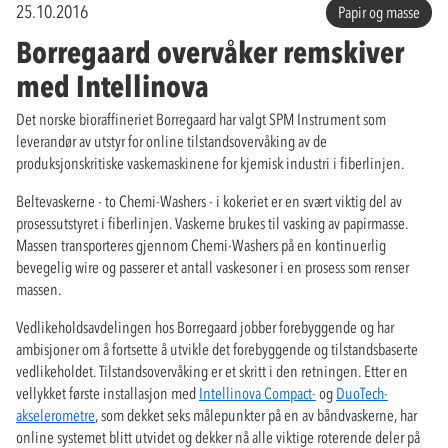
25.10.2016
Papir og masse
Borregaard overvåker remskiver
med Intellinova
Det norske bioraffineriet Borregaard har valgt SPM Instrument som
leverandør av utstyr for online tilstandsovervåking av de
produksjonskritiske vaskemaskinene for kjemisk industri i fiberlinjen.
Beltevaskerne - to Chemi-Washers - i kokeriet er en svært viktig del av
prosessutstyret i fiberlinjen. Vaskerne brukes til vasking av papirmasse.
Massen transporteres gjennom Chemi-Washers på en kontinuerlig
bevegelig wire og passerer et antall vaskesoner i en prosess som renser
massen.
Vedlikeholdsavdelingen hos Borregaard jobber forebyggende og har
ambisjoner om å fortsette å utvikle det forebyggende og tilstandsbaserte
vedlikeholdet. Tilstandsovervåking er et skritt i den retningen. Etter en
vellykket første installasjon med
Intellinova Compact-
og
DuoTech-
akselerometre
, som dekket seks målepunkter på en av båndvaskerne, har
online systemet blitt utvidet og dekker nå alle viktige roterende deler på