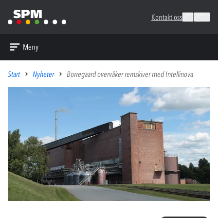
Kontakt oss
Søk
Språk
Meny
Start
Nyheter
Borregaard overvåker remskiver med Intellinova