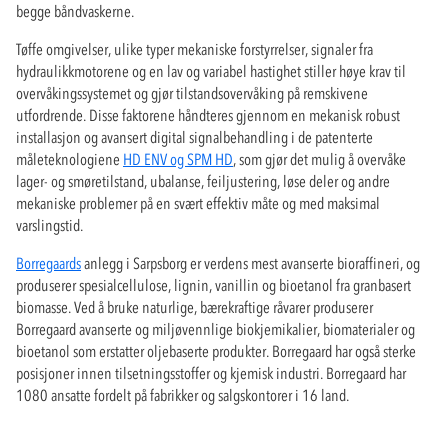
begge båndvaskerne.
Tøffe omgivelser, ulike typer mekaniske forstyrrelser, signaler fra
hydraulikkmotorene og en lav og variabel hastighet stiller høye krav til
overvåkingssystemet og gjør tilstandsovervåking på remskivene
utfordrende. Disse faktorene håndteres gjennom en mekanisk robust
installasjon og avansert digital signalbehandling i de patenterte
måleteknologiene
HD ENV og SPM HD
, som gjør det mulig å overvåke
lager- og smøretilstand, ubalanse, feiljustering, løse deler og andre
mekaniske problemer på en svært effektiv måte og med maksimal
varslingstid.
Borregaards
anlegg i Sarpsborg er verdens mest avanserte bioraffineri, og
produserer spesialcellulose, lignin, vanillin og bioetanol fra granbasert
biomasse. Ved å bruke naturlige, bærekraftige råvarer produserer
Borregaard avanserte og miljøvennlige biokjemikalier, biomaterialer og
bioetanol som erstatter oljebaserte produkter. Borregaard har også sterke
posisjoner innen tilsetningsstoffer og kjemisk industri. Borregaard har
1080 ansatte fordelt på fabrikker og salgskontorer i 16 land.