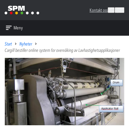
Kontakt oss
Søk
Språk
Meny
Start
Nyheter
Cargill bestiller online system for overvåking av Lavhastighetsapplikasjoner