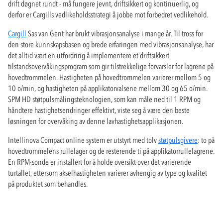
drift døgnet rundt - må fungere jevnt, driftsikkert og kontinuerlig, og
derfor er Cargills vedlikeholdsstrategi å jobbe mot forbedret vedlikehold.
Cargill
Sas van Gent har brukt vibrasjonsanalyse i mange år. Til tross for
den store kunnskapsbasen og brede erfaringen med vibrasjonsanalyse, har
det alltid vært en utfordring å implementere et driftsikkert
tilstandsovervåkingsprogram som gir tilstrekkelige forvarsler for lagrene på
hovedtrommelen. Hastigheten på hovedtrommelen varierer mellom 5 og
10 o/min, og hastigheten på applikatorvalsene mellom 30 og 65 o/min.
SPM HD støtpulsmålingsteknologien, som kan måle ned til 1 RPM og
håndtere hastighetsendringer effektivt, viste seg å være den beste
løsningen for overvåking av denne lavhastighetsapplikasjonen.
Intellinova Compact online system er utstyrt med tolv
støtpulsgivere
: to på
hovedtrommelens rullelager og de resterende ti på applikatorrullelagrene.
En RPM-sonde er installert for å holde oversikt over det varierende
turtallet, ettersom akselhastigheten varierer avhengig av type og kvalitet
på produktet som behandles.