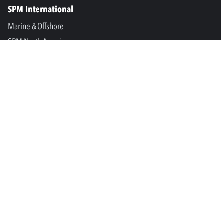
SPM International
Marine & Offshore
SPM North America
SPM Academy
Connect
LinkedIn
Facebook
Youtube
info@spminstrument.no