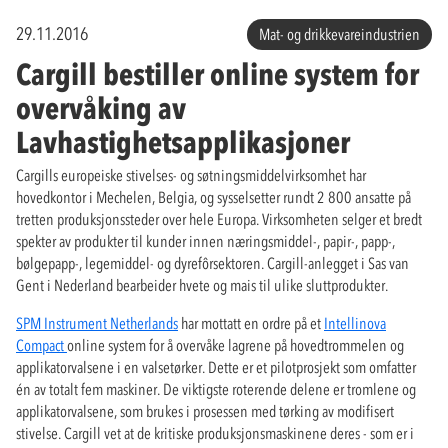
29.11.2016
Mat- og drikkevareindustrien
Cargill bestiller online system for
overvåking av
Lavhastighetsapplikasjoner
Cargills europeiske stivelses- og søtningsmiddelvirksomhet har
hovedkontor i Mechelen, Belgia, og sysselsetter rundt 2 800 ansatte på
tretten produksjonssteder over hele Europa. Virksomheten selger et bredt
spekter av produkter til kunder innen næringsmiddel-, papir-, papp-,
bølgepapp-, legemiddel- og dyrefôrsektoren. Cargill-anlegget i Sas van
Gent i Nederland bearbeider hvete og mais til ulike sluttprodukter.
SPM Instrument Netherlands
har mottatt en ordre på et
Intellinova
Compact
online system for å overvåke lagrene på hovedtrommelen og
applikatorvalsene i en valsetørker. Dette er et pilotprosjekt som omfatter
én av totalt fem maskiner. De viktigste roterende delene er tromlene og
applikatorvalsene, som brukes i prosessen med tørking av modifisert
stivelse. Cargill vet at de kritiske produksjonsmaskinene deres - som er i