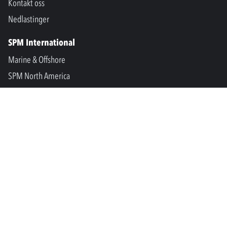
Kontakt oss
Nedlastinger
SPM International
Marine & Offshore
SPM North America
SPM Academy
Connect
LinkedIn
Facebook
Youtube
info@spminstrument.no