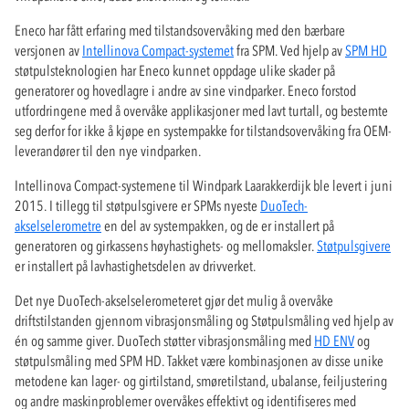
Eneco har fått erfaring med tilstandsovervåking med den bærbare
versjonen av
Intellinova Compact-systemet
fra SPM. Ved hjelp av
SPM HD
støtpulsteknologien har Eneco kunnet oppdage ulike skader på
generatorer og hovedlagre i andre av sine vindparker. Eneco forstod
utfordringene med å overvåke applikasjoner med lavt turtall, og bestemte
seg derfor for ikke å kjøpe en systempakke for tilstandsovervåking fra OEM-
leverandører til den nye vindparken.
Intellinova Compact-systemene til Windpark Laarakkerdijk ble levert i juni
2015. I tillegg til støtpulsgivere er SPMs nyeste
DuoTech-
akselselerometre
en del av systempakken, og de er installert på
generatoren og girkassens høyhastighets- og mellomaksler.
Støtpulsgivere
er installert på lavhastighetsdelen av drivverket.
Det nye DuoTech-akselselerometeret gjør det mulig å overvåke
driftstilstanden gjennom vibrasjonsmåling og Støtpulsmåling ved hjelp av
én og samme giver. DuoTech støtter vibrasjonsmåling med
HD ENV
og
støtpulsmåling med SPM HD. Takket være kombinasjonen av disse unike
metodene kan lager- og girtilstand, smøretilstand, ubalanse, feiljustering
og andre maskinproblemer overvåkes effektivt og identifiseres med