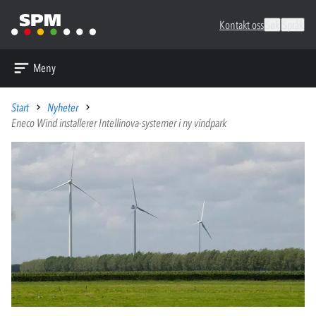
Kontakt oss
Søk
Språk
Meny
Start
Nyheter
Eneco Wind installerer Intellinova-systemer i ny vindpark