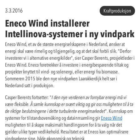
3.3.2016
Kraftproduksjon
Eneco Wind installerer
Intellinova-systemer i ny vindpark
Eneco Wind, et av de største energiselskapene i Nederland, ønsker at
energi skal være rimelig og tilgjengelig, og at det skal forbli slik. "Derfor
investerer vi i alternative energikilder", sier Casper Berents, prosjektleder i
Eneco Wind. Eneco foretrekker å investere i energibesparende tiltak og
prosjekter knyttet til vind- og solenergi, eller energi fra biomasse.
Sommeren 2015 ble den nye vindparken Laarakkerdijk helt sør i
Nederland satt i produksjon.
Casper Berents fortsetter: "
I den nye verdenen av fornybar energi må vi
være fleksible. Å samle kunnskap er svært viktig og gir oss muligheten til å ta
de riktige beslutningene i dette turbulente energimarkedet
". Kunnskap om
systemer for tilstandsovervåking og datainnsamling gir
Eneco Wind
muligheten til å skape maksimalt handlingsrom for å ta valg når det
gjelder ulike typer vedlikehold. Resultatet er at Eneco kan optimalisere
vindparkene sine, både økonomisk og teknisk.