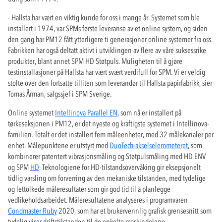
- Hallsta har vært en viktig kunde for oss i mange år. Systemet som ble
installert i 1974, var SPMs første leveranse av et online system, og siden
den gang har PM12 fått ytterligere ti generasjoner online systemer fra oss.
Fabrikken har også deltatt aktivt i utviklingen av flere av våre suksessrike
produkter, blant annet SPM HD Støtpuls. Muligheten til å gjøre
testinstallasjoner på Hallsta har vært svært verdifull for SPM. Vi er veldig
stolte over den fortsatte tilliten som leverandør til Hallsta papirfabrikk, sier
Tomas Årman, salgssjef i SPM Sverige.
Online systemet
Intellinova Parallel EN
, som nå er installert på
tørkeseksjonen i PM12, er det nyeste og kraftigste systemet i Intellinova-
familien. Totalt er det installert fem måleenheter, med 32 målekanaler per
enhet. Målepunktene er utstyrt med
DuoTech-akselselerometeret
, som
kombinerer patentert vibrasjonsmåling og Støtpulsmåling med HD ENV
og SPM
HD
. Teknologiene for HD-tilstandsovervåking gir eksepsjonelt
tidlig varsling om forverring av den mekaniske tilstanden, med tydelige
og lettolkede måleresultater som gir god tid til å planlegge
vedlikeholdsarbeidet. Måleresultatene analyseres i programvaren
Condmaster Ruby
2020, som har et brukervennlig grafisk grensesnitt som
tydelig viser driftstilstanden til de enkelte maskindelene.