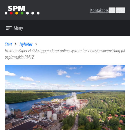
Kontakt oss
Søk
Språk
Meny
Start
Nyheter
Holmen Paper Hallsta oppgraderer online system for vibrasjonsovervåking på
papirmaskin PM12