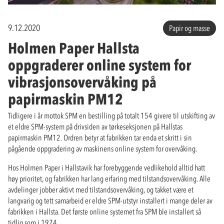
9.12.2020
Papir og masse
Holmen Paper Hallsta
oppgraderer online system for
vibrasjonsovervåking på
papirmaskin PM12
Tidligere i år mottok SPM en bestilling på totalt 154 givere til utskifting av
et eldre SPM-system på drivsiden av tørkeseksjonen på Hallstas
papirmaskin PM12. Ordren betyr at fabrikken tar enda et skritt i sin
pågående oppgradering av maskinens online system for overvåking.
Hos Holmen Paper i Hallstavik har forebyggende vedlikehold alltid hatt
høy prioritet, og fabrikken har lang erfaring med tilstandsovervåking. Alle
avdelinger jobber aktivt med tilstandsovervåking, og takket være et
langvarig og tett samarbeid er eldre SPM-utstyr installert i mange deler av
fabrikken i Hallsta. Det første online systemet fra SPM ble installert så
tidlig som i 1974.