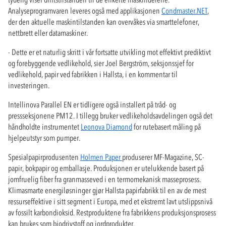
Analyseprogramvaren leveres også med applikasjonen
Condmaster.NET
,
der den aktuelle maskintilstanden kan overvåkes via smarttelefoner,
nettbrett eller datamaskiner.
- Dette er et naturlig skritt i vår fortsatte utvikling mot effektivt prediktivt
og forebyggende vedlikehold, sier Joel Bergström, seksjonssjef for
vedlikehold, papir ved fabrikken i Hallsta, i en kommentar til
investeringen.
Intellinova Parallel EN er tidligere også installert på tråd- og
pressseksjonene PM12. I tillegg bruker vedlikeholdsavdelingen også det
håndholdte instrumentet
Leonova Diamond
for rutebasert måling på
hjelpeutstyr som pumper.
Spesialpapirprodusenten
Holmen Paper
produserer MF-Magazine, SC-
papir, bokpapir og emballasje. Produksjonen er utelukkende basert på
jomfruelig fiber fra granmasseved i en termomekanisk masseprosess.
Klimasmarte energiløsninger gjør Hallsta papirfabrikk til en av de mest
ressurseffektive i sitt segment i Europa, med et ekstremt lavt utslippsnivå
av fossilt karbondioksid. Restproduktene fra fabrikkens produksjonsprosess
kan brukes som biodrivstoff og jordprodukter.