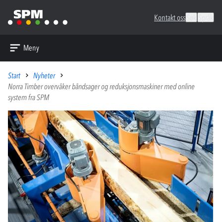
Kontakt oss
Søk
Språk
Meny
Start
Nyheter
Norra Timber overvåker båndsager og reduksjonsmaskiner med online
system fra SPM