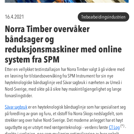
16.4.2021
Trebearbeidingsindustrien
Norra Timber overvåker
båndsager og
reduksjonsmaskiner med online
system fra SPM
Etter en vellykket testinstallasjon har Norra Timber valgt å gå videre med
en løsning for tilstandsovervåking fra SPM Instrument for sin nye
høyteknologiske båndsaglinje ved Sävar sagbruk i nærheten av Umeå i
Nord-Sverige, med sikte på å sikre høy maskintilgjengelighet og lange
forvarslingstider.
Sävar sagbruk
er en høyteknologisk båndsaglinje som har spesialisert seg
på foredling av gran og furu, et råstoff fra Norra Skogs nedslagsfelt, som
strekker seg over halve Nord-Sverige. Det moderne anlegget har et høyt
(*)
sagutbytte og er utstyrt med røntgenteknologi - verdens første
CT Log
-
direkte i saglinjen, noe som muliggjør optimalisering av hver enkelt