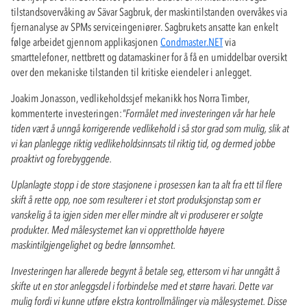
tilstandsovervåking av Sävar Sagbruk, der maskintilstanden overvåkes via
fjernanalyse av SPMs serviceingeniører. Sagbrukets ansatte kan enkelt
følge arbeidet gjennom applikasjonen
Condmaster.NET
via
smarttelefoner, nettbrett og datamaskiner for å få en umiddelbar oversikt
over den mekaniske tilstanden til kritiske eiendeler i anlegget.
Joakim Jonasson, vedlikeholdssjef mekanikk hos Norra Timber,
kommenterte investeringen:
"Formålet med investeringen vår har hele
tiden vært å unngå korrigerende vedlikehold i så stor grad som mulig, slik at
vi kan planlegge riktig vedlikeholdsinnsats til riktig tid, og dermed jobbe
proaktivt og forebyggende.
Uplanlagte stopp i de store stasjonene i prosessen kan ta alt fra ett til flere
skift å rette opp, noe som resulterer i et stort produksjonstap som er
vanskelig å ta igjen siden mer eller mindre alt vi produserer er solgte
produkter. Med målesystemet kan vi opprettholde høyere
maskintilgjengelighet og bedre lønnsomhet.
Investeringen har allerede begynt å betale seg, ettersom vi har unngått å
skifte ut en stor anleggsdel i forbindelse med et større havari. Dette var
mulig fordi vi kunne utføre ekstra kontrollmålinger via målesystemet. Disse