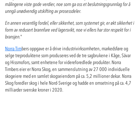
målingene viste gode verdier, noe som ga oss et beslutningsgrunnlag for å
unngå unødvendig utskifting av prosessdeler.
En annen vesentlig fordel, eller sikkerhet, som systemet gir, er økt sikkerhet i
form av redusert brannfare ved lagersvikt, noe vi ellers har stor respekt for i
bransjen.
"
Norra Tim
bers oppgave er å drive industrivirksomheten, markedsføre og
selge treproduktene som produseres ved de tre sagbrukene i Kåge, Sävar
og Hissmofors, samt enhetene for videreforedlede produkter. Norra
Timbers eier er Norra Skog, en sammenslutning av 27 000 individuelle
skogeiere med en samlet skogseiendom på ca. 5,2 millioner dekar. Norra
Skog foredler skog i hele Nord-Sverige og hadde en omsetning på ca. 4,7
milliarder svenske kroner i 2020.