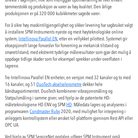
tømmerstokk og produksjon av varer av høy kvalitet. Den årlige
produksjonen er på 320 000 kubikkmeter sagede varer.
For å sikre høy maskintilgjengelighet og sikker levering har sagbruket valgt
å installere SPM Instruments nyeste og mest høyteknologiske online
system,
Intellinova Parallel EN
, etter en vellykket pilottest. Systemet gir
eksepsjonelt lange forvarsler for forverring av mekanisk tilstand og
smøretilstand, med ekstremt tydelige måleresultater som gjør det mulig å
oppdage tidlige skader som for eksempel sprekker under overflaten i
lagrene.
Tre Intellinova Parallel EN-enheter, en versjon med 32 kanaler og to med
16 kanaler, og 51
DuoTech-akselselerometre
dekker hele
båndsagsortimentet. DuoTech kombinerer vibrasjonsmåling og
Støtpulsmåling i samme giver, ved hjelp av de patenterte HD-
måleteknologiene HD ENV og SPM
HD
. Måledata lagres og analyseres i
programvaren
Condmaster Ruby
2020, med mulighet for integrering i
anleggets kontrollsystem eller ønsket IoT-plattform gjennom Rest API eller
OPC UA.
Ved hjelp av SPM ServiceNet-portalen utfører SPM Instrument også