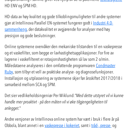
HD ENV og SPM HD.
HD-data av høy kvalitet og gode tilkoblingsmuligheter til andre systemer
gjør at Intellinova Parallel EN-systemet fungerer godt i
Industri 4.0-
sammenheng
, der datakvalitet er avgjørende for analyser med høy
presisjon og gode beslutninger.
Online systemene overvåker den mekaniske tilstanden til en vaskepresse
og et vaskefilter, som begge er lavhastighetsapplikasjoner. For fire av
lagrene i vaskefilteret er rotasjonshastigheten så lav som 2 o/min.
Måledataene analyseres i den omfattende programvaren
Condmaster
Ruby
, som tilbyr et vell av praktiske analyse- og diagnosefunksjoner.
Installasjon og utplassering av systemene skjer før årsskiftet 2017/2018 i
samarbeid mellom SCA og SPM.
Det sier vedlikeholdsingeniør Per Wiklund:
"Med dette utstyret vil vi kunne
handle mer proaktivt - på den måten vil vi øke tilgjengeligheten til
anlegget.
"
Andre versjoner av Intellinova online system har vært i bruk i flere år på
Obbola, blant annet i en
vaskepresse i kokeriet
, samt i
tråd-, presse-
og