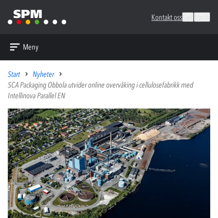
Kontakt oss
Søk
Språk
Meny
Start
Nyheter
SCA Packaging Obbola utvider online overvåking i cellulosefabrikk med
Intellinova Parallel EN