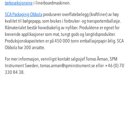
tørkeseksjonene
i linerboardmaskinen.
SCA Packaging Obbola
produserer overflatebelegg (kraftliner) av høy
kvalitet til bølgepapp, som brukes i forbruker- og transportemballasje.
Råmaterialet består hovedsakelig av nyfiber. Produktene er egnet for
krevende applikasjoner som mat, tungt gods og langtidsprodukter.
Produksjonskapasiteten er på 450 000 tonn emballasjepapir årlig. SCA
Obbola har 300 ansatte.
For mer informasjon, vennligst kontakt salgssjef Tomas Årman, SPM
Instrument Sweden,
tomas.arman@spminstrument.se
eller +46 (0) 70
330 84 38.