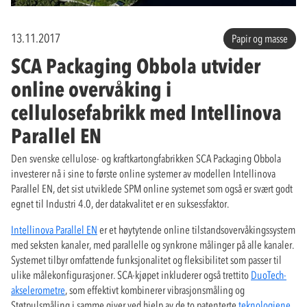
13.11.2017
Papir og masse
SCA Packaging Obbola utvider
online overvåking i
cellulosefabrikk med Intellinova
Parallel EN
Den svenske cellulose- og kraftkartongfabrikken SCA Packaging Obbola
investerer nå i sine to første online systemer av modellen Intellinova
Parallel EN, det sist utviklede SPM online systemet som også er svært godt
egnet til Industri 4.0, der datakvalitet er en suksessfaktor.
Intellinova Parallel EN
er et høytytende online tilstandsovervåkingssystem
med seksten kanaler, med parallelle og synkrone målinger på alle kanaler.
Systemet tilbyr omfattende funksjonalitet og fleksibilitet som passer til
ulike målekonfigurasjoner. SCA-kjøpet inkluderer også trettito
DuoTech-
akselerometre
, som effektivt kombinerer vibrasjonsmåling og
Støtpulsmåling i samme giver ved hjelp av de to patenterte
teknologiene