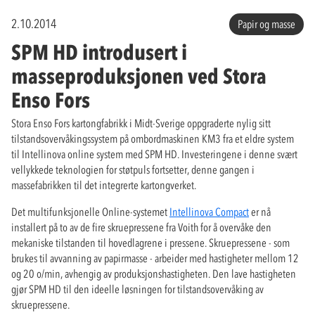
2.10.2014
Papir og masse
SPM HD introdusert i
masseproduksjonen ved Stora
Enso Fors
Stora Enso Fors kartongfabrikk i Midt-Sverige oppgraderte nylig sitt
tilstandsovervåkingssystem på ombordmaskinen KM3 fra et eldre system
til Intellinova online system med SPM HD. Investeringene i denne svært
vellykkede teknologien for støtpuls fortsetter, denne gangen i
massefabrikken til det integrerte kartongverket.
Det multifunksjonelle Online-systemet
Intellinova Compact
er nå
installert på to av de fire skruepressene fra Voith for å overvåke den
mekaniske tilstanden til hovedlagrene i pressene. Skruepressene - som
brukes til avvanning av papirmasse - arbeider med hastigheter mellom 12
og 20 o/min, avhengig av produksjonshastigheten. Den lave hastigheten
gjør SPM HD til den ideelle løsningen for tilstandsovervåking av
skruepressene.