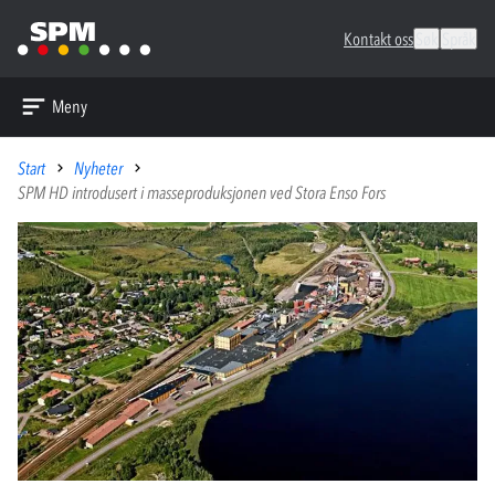
Kontakt oss
Søk
Språk
Meny
Start
Nyheter
SPM HD introdusert i masseproduksjonen ved Stora Enso Fors