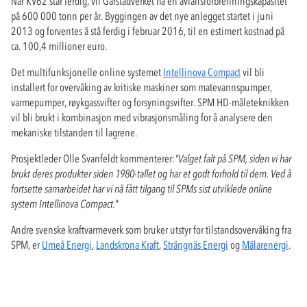
Når KV62 står ferdig, vil Gärstadverket ha en avfallsforbrenningskapasitet
på 600 000 tonn per år. Byggingen av det nye anlegget startet i juni
2013 og forventes å stå ferdig i februar 2016, til en estimert kostnad på
ca. 100,4 millioner euro.
Det multifunksjonelle online systemet
Intellinova Compact
vil bli
installert for overvåking av kritiske maskiner som matevannspumper,
varmepumper, røykgassvifter og forsyningsvifter. SPM HD-måleteknikken
vil bli brukt i kombinasjon med vibrasjonsmåling for å analysere den
mekaniske tilstanden til lagrene.
Prosjektleder Olle Svanfeldt kommenterer:
"Valget falt på SPM, siden vi har
brukt deres produkter siden 1980-tallet og har et godt forhold til dem. Ved å
fortsette samarbeidet har vi nå fått tilgang til SPMs sist utviklede online
system Intellinova Compact.
"
Andre svenske kraftvarmeverk som bruker utstyr for tilstandsovervåking fra
SPM, er
Umeå Energi
,
Landskrona Kraft
,
Strängnäs Energi
og
Mälarenergi
.