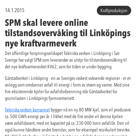
14.1.2015
Kraftproduksjon
SPM skal levere online
tilstandsovervåking til Linköpings
nye kraftvarmeverk
Det offentlige forsyningsselskapet Tekniska verken i Linköping i Sør-
Sverige har valgt SPM som leverandør av utstyr for tilstandsovervåking til
det nye kraftvarmeverket KV62, som for tiden er under bygging.
Gärstadverket i Linköping - en av Sveriges raskest voksende regioner - er et
anlegg som omdanner avfall til energi i form av strøm og varme. Med sine
fire eksisterende kjeler for avfallsforbrenning står Gärstadverket for
grunnlasten i Linköpings fjernvarmenett.
Tekniska verken-konsernet
bygger nå en ny 80 MW kjel, som vil produsere
ca. 500 GWh energi per år. I likhet med de fire andre vil denne kjelen
være avfallsbasert, med en kapasitet på ca. 230 000 tonn avfall/år. Den vil
også kunne håndtere andre brensler, som for eksempel resirkulert trevirke.