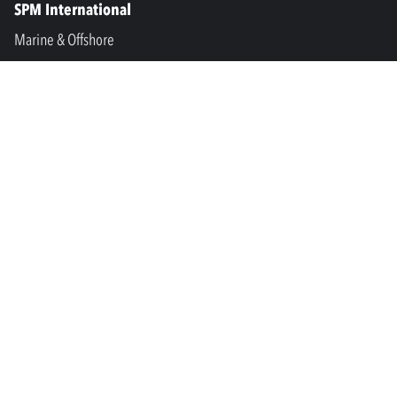
SPM International
Marine & Offshore
SPM North America
SPM Academy
Connect
LinkedIn
Facebook
Youtube
info@spminstrument.no
Copyright © SPM Instrument AB. Alle rettigheter forbeholdt.