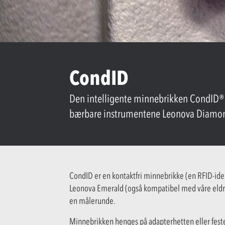
CondID
Den intelligente minnebrikken CondID® 
bærbare instrumentene Leonova Diamon
CondID er en kontaktfri minnebrikke (en RFID-i
Leonova Emerald (også kompatibel med våre eldre 
en målerunde.
Minnebrikken henges på adapterhetten eller feste