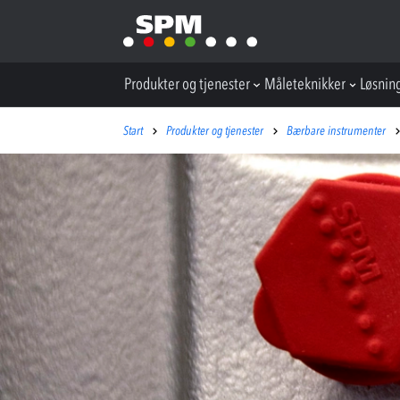
Produkter og tjenester
Måleteknikker
Løsnin
Start
Produkter og tjenester
Bærbare instrumenter