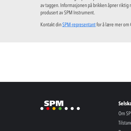
av taggen. Informasjonen på brikken åpner riktig m
produsert av SPM Instrument.
Kontakt din
SPM-representant
for å lære mer om
Selsk
Om SP
Tilsta