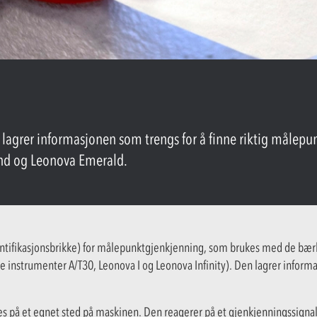
lagrer informasjonen som trengs for å finne riktig målepu
d og Leonova Emerald.
dentifikasjonsbrikke) for målepunktgjenkjenning, som brukes med de b
instrumenter A/T30, Leonova I og Leonova Infinity). Den lagrer informas
s på et egnet sted på maskinen. Den reagerer på et gjenkjenningssigna