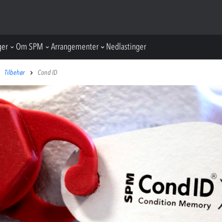
ger
Om SPM
Arrangementer
Nedlastinger
Tilbehør
Cond ID