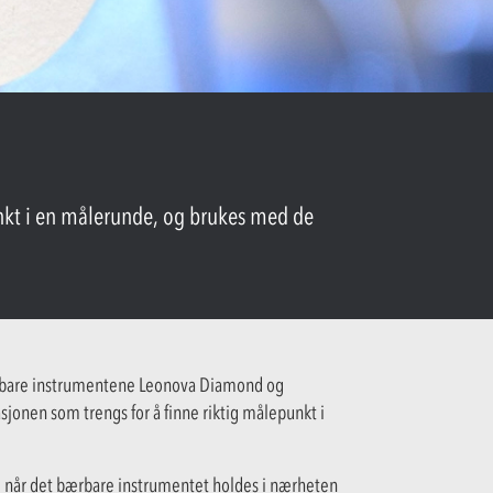
nkt i en målerunde, og brukes med de
ærbare instrumentene Leonova Diamond og
jonen som trengs for å finne riktig målepunkt i
l når det bærbare instrumentet holdes i nærheten