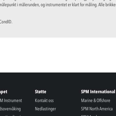
ålepunkt i målerunden, og instrumentet er klart for måling. Alle brikker
 CondID.
apet
Støtte
SPM International
M Instrument
Kontakt oss
Marine & Offshore
ndsovervåking
Nedlastinger
SPM North America