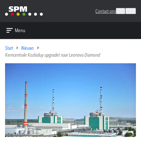
Contact ons
Zoek
Talen
Menu
Start
Nieuws
Kerncentrale Kozloduy upgradet naar Leonova Diamond