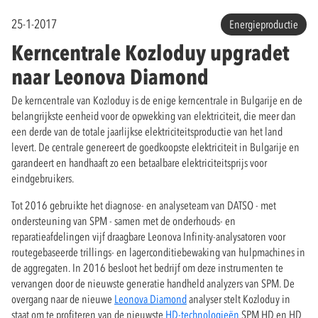
25-1-2017
Energieproductie
Kerncentrale Kozloduy upgradet
naar Leonova Diamond
De kerncentrale van Kozloduy is de enige kerncentrale in Bulgarije en de
belangrijkste eenheid voor de opwekking van elektriciteit, die meer dan
een derde van de totale jaarlijkse elektriciteitsproductie van het land
levert. De centrale genereert de goedkoopste elektriciteit in Bulgarije en
garandeert en handhaaft zo een betaalbare elektriciteitsprijs voor
eindgebruikers.
Tot 2016 gebruikte het diagnose- en analyseteam van DATSO - met
ondersteuning van SPM - samen met de onderhouds- en
reparatieafdelingen vijf draagbare Leonova Infinity-analysatoren voor
routegebaseerde trillings- en lagerconditiebewaking van hulpmachines in
de aggregaten. In 2016 besloot het bedrijf om deze instrumenten te
vervangen door de nieuwste generatie handheld analyzers van SPM. De
overgang naar de nieuwe
Leonova Diamond
analyser stelt Kozloduy in
staat om te profiteren van de nieuwste
HD-technologieën
SPM HD en HD