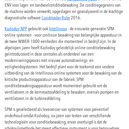
ENV voor lager- en tandwielconditiebewaking. De conditiegegevens van
de machine worden verwerkt, opgeslagen en geanalyseerd in de krachtige
diagnostische software
Condmaster Ruby
2016.
Kozloduy NPP
gebruikt ook
Intellinova
- de nieuwste generatie SPM
online systemen - voor continue bewaking van belangrijke apparatuur in
de twee WWER-1000 eenheden die momenteel in bedrijf zijn. In de
afgelopen jaren heeft Kozloduy geleidelijk online conditiebewaking
geïntroduceerd in deze centrales als onderdeel van een
moderniseringsproces met nieuwe automatiserings- en
veiligheidssystemen. Het bedrijf plant voor de toekomst een verdere
uitbreiding van de Intellinova online systemen voor de bewaking van de
kritische productieapparatuur van de fabriek. SPM
conditiebewakingsapparatuur wordt momenteel gebruikt om de
ventilatoren in de kernreactorafdeling te bewaken, evenals pompen en
ventilatoren in de turbineafdeling.
SPM is geselecteerd als leverancier van systemen voor preventief
onderhoud omdat Kozloduy, na jaren van testen van verschillende
technologieën voor conditiebewaking, ervan overtuigd is dat de
schokpulsmethode het meest effectieve instrument is voor betrouwbare