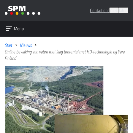
Contact ons
Zoek
Talen
Menu
Start
Nieuws
Online bewaking van vaten met laag toerental met HD-technologie bij Yara
Finland