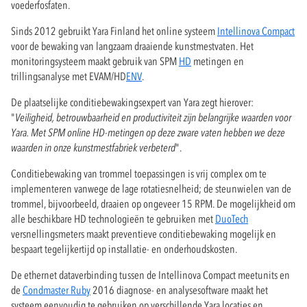
voederfosfaten.
Sinds 2012 gebruikt Yara Finland het online systeem
Intellinova Compact
voor de bewaking van langzaam draaiende kunstmestvaten. Het
monitoringsysteem maakt gebruik van SPM
HD
metingen en
trillingsanalyse met EVAM/HD
ENV
.
De plaatselijke conditiebewakingsexpert van Yara zegt hierover:
"
Veiligheid, betrouwbaarheid en productiviteit zijn belangrijke waarden voor
Yara. Met SPM online HD-metingen op deze zware vaten hebben we deze
waarden in onze kunstmestfabriek verbeterd
".
Conditiebewaking van trommel toepassingen is vrij complex om te
implementeren vanwege de lage rotatiesnelheid; de steunwielen van de
trommel, bijvoorbeeld, draaien op ongeveer 15 RPM. De mogelijkheid om
alle beschikbare HD technologieën te gebruiken met
DuoTech
versnellingsmeters maakt preventieve conditiebewaking mogelijk en
bespaart tegelijkertijd op installatie- en onderhoudskosten.
De ethernet dataverbinding tussen de Intellinova Compact meetunits en
de
Condmaster Ruby
2016 diagnose- en analysesoftware maakt het
systeem eenvoudig te gebruiken op verschillende Yara locaties en