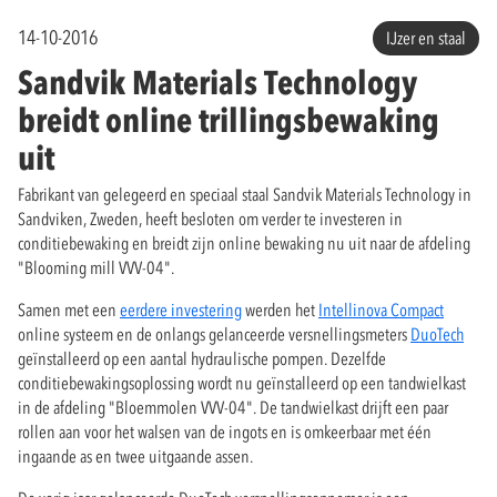
14-10-2016
IJzer en staal
Sandvik Materials Technology
breidt online trillingsbewaking
uit
Fabrikant van gelegeerd en speciaal staal Sandvik Materials Technology in
Sandviken, Zweden, heeft besloten om verder te investeren in
conditiebewaking en breidt zijn online bewaking nu uit naar de afdeling
"Blooming mill VVV-04".
Samen met een
eerdere investering
werden het
Intellinova Compact
online systeem en de onlangs gelanceerde versnellingsmeters
DuoTech
geïnstalleerd op een aantal hydraulische pompen. Dezelfde
conditiebewakingsoplossing wordt nu geïnstalleerd op een tandwielkast
in de afdeling "Bloemmolen VVV-04". De tandwielkast drijft een paar
rollen aan voor het walsen van de ingots en is omkeerbaar met één
ingaande as en twee uitgaande assen.