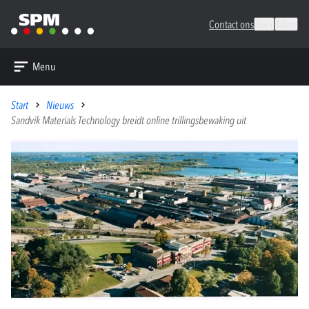
Contact ons
Zoek
Talen
Menu
Start
Nieuws
Sandvik Materials Technology breidt online trillingsbewaking uit