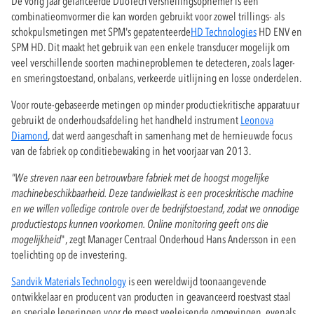
De vorig jaar gelanceerde DuoTech versnellingsopnemer is een
combinatieomvormer die kan worden gebruikt voor zowel trillings- als
schokpulsmetingen met SPM's gepatenteerde
HD Technologies
HD ENV en
SPM HD. Dit maakt het gebruik van een enkele transducer mogelijk om
veel verschillende soorten machineproblemen te detecteren, zoals lager-
en smeringstoestand, onbalans, verkeerde uitlijning en losse onderdelen.
Voor route-gebaseerde metingen op minder productiekritische apparatuur
gebruikt de onderhoudsafdeling het handheld instrument
Leonova
Diamond
, dat werd aangeschaft in samenhang met de hernieuwde focus
van de fabriek op conditiebewaking in het voorjaar van 2013.
"We streven naar een betrouwbare fabriek met de hoogst mogelijke
machinebeschikbaarheid. Deze tandwielkast is een proceskritische machine
en we willen volledige controle over de bedrijfstoestand, zodat we onnodige
productiestops kunnen voorkomen. Online monitoring geeft ons die
mogelijkheid
", zegt Manager Centraal Onderhoud Hans Andersson in een
toelichting op de investering.
Sandvik Materials Technology
is een wereldwijd toonaangevende
ontwikkelaar en producent van producten in geavanceerd roestvast staal
en speciale legeringen voor de meest veeleisende omgevingen, evenals