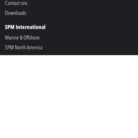
Contact ons
Downloads
SPM International
Marine & Offshore
SPM North America
SPM Academy
Connect
LinkedIn
Facebook
Youtube
info@spminstrument.nl