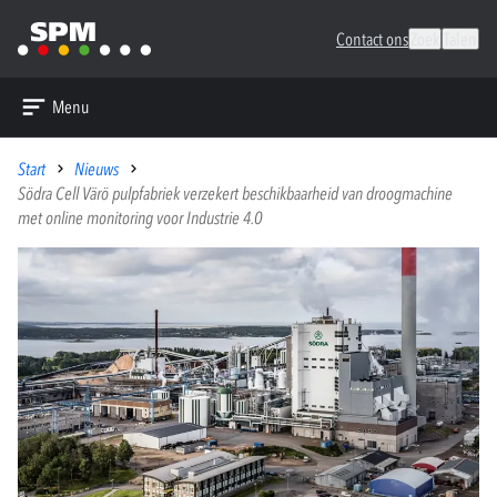
Contact ons
Zoek
Talen
Menu
Start
Nieuws
Södra Cell Värö pulpfabriek verzekert beschikbaarheid van droogmachine
met online monitoring voor Industrie 4.0