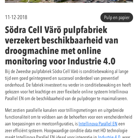
11-12-2018
Pulp en papier
Södra Cell Värö pulpfabriek
verzekert beschikbaarheid van
droogmachine met online
monitoring voor Industrie 4.0
Bij de Zweedse pulpfabriek Södra Cell Värö is conditiebewaking al lange
tijd een goed geïntegreerd en succesvol onderdeel van preventief
onderhoud. De fabriek investeert nu verder in conditiebewaking en heeft
gekozen voor het krachtige en zeer flexibele online systeem Intellinova
Parallel EN om de beschikbaarheid van de pulpdroger te maximaliseren.
Met zestien parallelle kanalen voor trillingsmetingen en uitgebreide
functionaliteit om te voldoen aan de behoeften voor een verscheidenheid
aan toepassingen en meetconfiguraties, is
Intellinova Parallel EN
een
zeer efficiënt systeem. Hoogwaardige conditie data met HD technologie
maakt Intellinova Parallel EN ideaal voor integratie in
Industrie 4.0
, waar