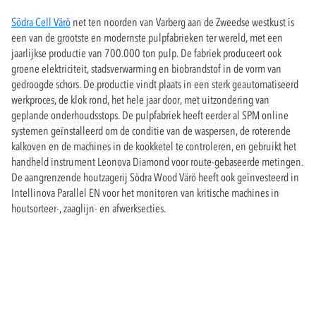
Södra Cell Värö
net ten noorden van Varberg aan de Zweedse westkust is
een van de grootste en modernste pulpfabrieken ter wereld, met een
jaarlijkse productie van 700.000 ton pulp. De fabriek produceert ook
groene elektriciteit, stadsverwarming en biobrandstof in de vorm van
gedroogde schors. De productie vindt plaats in een sterk geautomatiseerd
werkproces, de klok rond, het hele jaar door, met uitzondering van
geplande onderhoudsstops. De pulpfabriek heeft eerder al SPM online
systemen geïnstalleerd om de conditie van de waspersen, de roterende
kalkoven en de machines in de kookketel te controleren, en gebruikt het
handheld instrument Leonova Diamond voor route-gebaseerde metingen.
De aangrenzende houtzagerij Södra Wood Värö heeft ook geïnvesteerd in
Intellinova Parallel EN voor het monitoren van kritische machines in
houtsorteer-, zaaglijn- en afwerksecties.