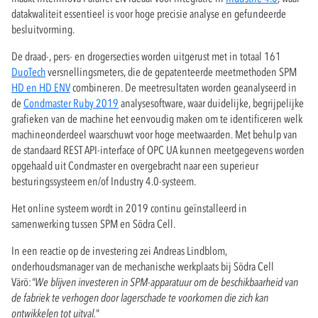
datakwaliteit essentieel is voor hoge precisie analyse en gefundeerde
besluitvorming.
De draad-, pers- en drogersecties worden uitgerust met in totaal 161
DuoTech
versnellingsmeters, die de gepatenteerde meetmethoden SPM
HD en HD ENV
combineren. De meetresultaten worden geanalyseerd in
de
Condmaster Ruby 2019
analysesoftware, waar duidelijke, begrijpelijke
grafieken van de machine het eenvoudig maken om te identificeren welk
machineonderdeel waarschuwt voor hoge meetwaarden. Met behulp van
de standaard REST API-interface of OPC UA kunnen meetgegevens worden
opgehaald uit Condmaster en overgebracht naar een superieur
besturingssysteem en/of Industry 4.0-systeem.
Het online systeem wordt in 2019 continu geïnstalleerd in
samenwerking tussen SPM en Södra Cell.
In een reactie op de investering zei Andreas Lindblom,
onderhoudsmanager van de mechanische werkplaats bij Södra Cell
Värö:
"We blijven investeren in SPM-apparatuur om de beschikbaarheid van
de fabriek te verhogen door lagerschade te voorkomen die zich kan
ontwikkelen tot uitval.
"