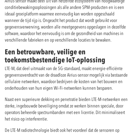
Airius-sensor maakt deel uit van hetzelfde ecosysteem van hoogwaardige
conditiebewakingsoplossingen als alle andere SPM-producten en is een
ideaal groeiplatform waarmee eenvoudig kan worden opgeschaald
wanneer de tijd rijp is. Ongeacht het product dat wordt gebruikt voor
gegevensverwerving, worden alle meetgegevens opgeslagen in dezelfde
software, waardoor het eenvoudig is om de gezondheid van machines in
verschillende fabrieken en op verschillende locaties te bewaken.
Een betrouwbare, veilige en
toekomstbestendige IoT-oplossing
LTE-M, dat deel uitmaakt van de 5G-standaard, maakt energie-efficiënte
gegevensoverdracht van de draadloze Airius-sensor mogelijk via bestaande
cellulaire netwerken, waardoor bedrijven de kosten van het bouwen en
onderhouden van hun eigen Wi-Fi-netwerken kunnen besparen.
Naast een superieure dekking en penetratie bieden LTE-M-netwerken een
sterke, ingebouwde beveiliging omdat ze werken binnen speciale, door
operators beheerde spectrumbanden met een licentie. Dit minimaliseert
het risico op interferentie.
De LTE-M radiotechnologie biedt ook het voordeel dat de sensoren op