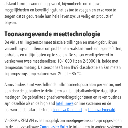
afstand kunnen worden bijgewerkt, bijvoorbeeld om nieuwe
mogelijkheden en beveiligingsfuncties toe te voegen en er zo voor te
zorgen dat ze gedurende hun hele levenscyclus veilig en productief
blijven.
Toonaangevende meettechnologie
De Airius trillingssensor meet triaxiale trillingen en maakt gebruik van
versnellingsomhullende om problemen zoals tandwiel- en lagerdefecten,
onbalans en uitlijnfouten op te sporen. De sensor wordt geleverd in
versies voor twee meetbereiken; 10-1000 Hz en 2-5000 Hz, beide met
temperatuurmeting. De sensor heeft een IP69-classificatie en kan meten
bij omgevingstemperaturen van -20 tot +85 °C.
Airius ondersteunt verschillende trillingsmeetopdrachten per sensor, met
een door de gebruiker te definiëren aantal tijdsafhankelijke dagelijkse
metingen. De gebruikte signaalverwerkingsalgoritmen en rekenroutines
zijn dezelfde als in de high-end
Intellinova
online systemen en de
geavanceerde datacollectoren
Leonova Diamond
en
Leonova Emerald
.
Via SPM's REST API is het mogelijk om meetgegevens die zijn opgeslagen
in de analysesoftware
Condmaster Ruby
te integreren in andere systemen