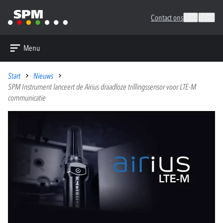
Contact ons
Zoek
Talen
Menu
Start
Nieuws
SPM Instrument lanceert de Airius draadloze trillingssensor voor LTE-M
communicatie