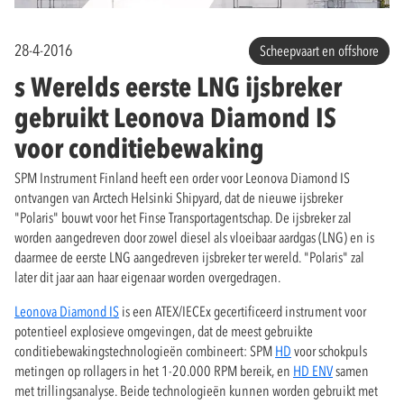
28-4-2016
Scheepvaart en offshore
s Werelds eerste LNG ijsbreker
gebruikt Leonova Diamond IS
voor conditiebewaking
SPM Instrument Finland heeft een order voor Leonova Diamond IS
ontvangen van Arctech Helsinki Shipyard, dat de nieuwe ijsbreker
"Polaris" bouwt voor het Finse Transportagentschap. De ijsbreker zal
worden aangedreven door zowel diesel als vloeibaar aardgas (LNG) en is
daarmee de eerste LNG aangedreven ijsbreker ter wereld. "Polaris" zal
later dit jaar aan haar eigenaar worden overgedragen.
Leonova Diamond IS
is een ATEX/IECEx gecertificeerd instrument voor
potentieel explosieve omgevingen, dat de meest gebruikte
conditiebewakingstechnologieën combineert: SPM
HD
voor schokpuls
metingen op rollagers in het 1-20.000 RPM bereik, en
HD ENV
samen
met trillingsanalyse. Beide technologieën kunnen worden gebruikt met