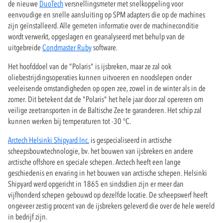
de nieuwe
DuoTech
versnellingsmeter met snelkoppeling voor
eenvoudige en snelle aansluiting op SPM adapters die op de machines
zijn geïnstalleerd. Alle gemeten informatie over de machineconditie
wordt verwerkt, opgeslagen en geanalyseerd met behulp van de
uitgebreide
Condmaster Ruby
software.
Het hoofddoel van de "Polaris" is ijsbreken, maar ze zal ook
oliebestrijdingsoperaties kunnen uitvoeren en noodslepen onder
veeleisende omstandigheden op open zee, zowel in de winter als in de
zomer. Dit betekent dat de "Polaris" het hele jaar door zal opereren om
veilige zeetransporten in de Baltische Zee te garanderen. Het schip zal
kunnen werken bij temperaturen tot -30 °C.
Arctech Helsinki Shipyard Inc.
is gespecialiseerd in arctische
scheepsbouwtechnologie, bv. het bouwen van ijsbrekers en andere
arctische offshore en speciale schepen. Arctech heeft een lange
geschiedenis en ervaring in het bouwen van arctische schepen. Helsinki
Shipyard werd opgericht in 1865 en sindsdien zijn er meer dan
vijfhonderd schepen gebouwd op dezelfde locatie. De scheepswerf heeft
ongeveer zestig procent van de ijsbrekers geleverd die over de hele wereld
in bedrijf zijn.