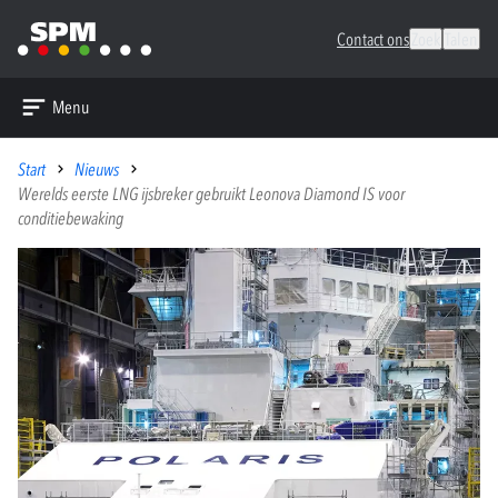
Contact ons
Zoek
Talen
Menu
Start
Nieuws
Werelds eerste LNG ijsbreker gebruikt Leonova Diamond IS voor
conditiebewaking