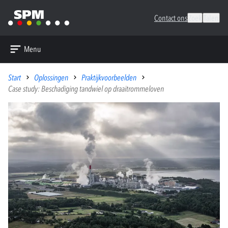
Contact ons
Zoek
Talen
Menu
Start
Oplossingen
Praktijkvoorbeelden
Case study: Beschadiging tandwiel op draaitrommeloven