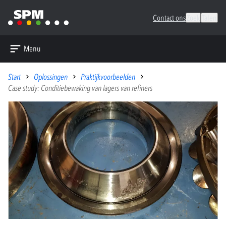
Contact ons
Zoek
Talen
Menu
Start
Oplossingen
Praktijkvoorbeelden
Case study: Conditiebewaking van lagers van refiners