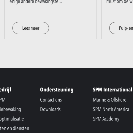
enige andere bewakingste
...
must om de w
Lees meer
Pulp- en
edrijf
Ondersteuning
SPM International
SPM
Contact ons
Marine & Offshore
iebewaking
Downloads
SPM North America
optimalisatie
SPM Academy
ten en diensten