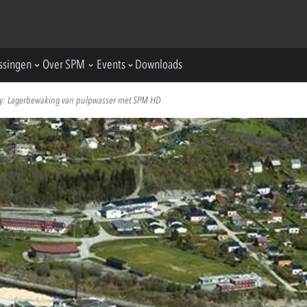
ssingen
Over SPM
Events
Downloads
dy: Lagerbewaking van pulpwasser met SPM HD