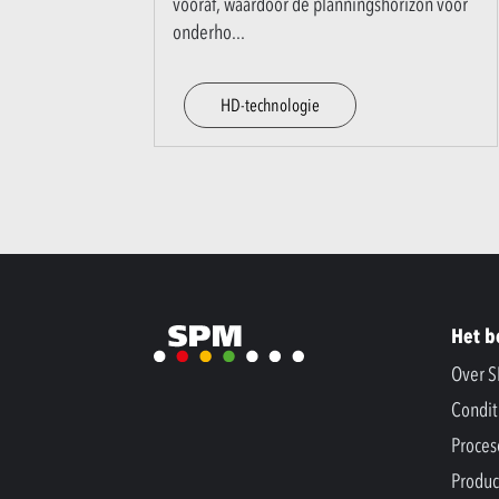
vooraf, waardoor de planningshorizon voor
onderho
...
HD-technologie
Het b
Over 
Condit
Proces
Produc