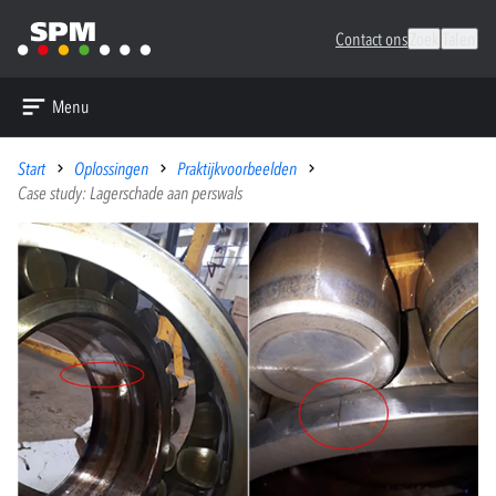
Contact ons
Zoek
Talen
Menu
Start
Oplossingen
Praktijkvoorbeelden
Case study: Lagerschade aan perswals