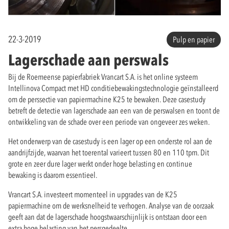
22-3-2019
Pulp en papier
Lagerschade aan perswals
Bij de Roemeense papierfabriek Vrancart S.A. is het online systeem
Intellinova Compact met HD conditiebewakingstechnologie geïnstalleerd
om de perssectie van papiermachine K25 te bewaken. Deze casestudy
betreft de detectie van lagerschade aan een van de perswalsen en toont de
ontwikkeling van de schade over een periode van ongeveer zes weken.
Het onderwerp van de casestudy is een lager op een onderste rol aan de
aandrijfzijde, waarvan het toerental varieert tussen 80 en 110 tpm. Dit
grote en zeer dure lager werkt onder hoge belasting en continue
bewaking is daarom essentieel.
Vrancart S.A. investeert momenteel in upgrades van de K25
papiermachine om de werksnelheid te verhogen. Analyse van de oorzaak
geeft aan dat de lagerschade hoogstwaarschijnlijk is ontstaan door een
extra hoge belasting van het persgedeelte.