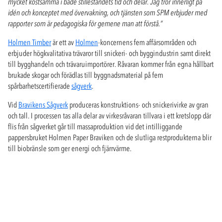
mycket kostsamma i både stilleståndets tid och delar. Jag tror innerligt på
idén och konceptet med övervakning, och tjänsten som SPM erbjuder med
rapporter som är pedagogiska för gemene man att förstå.”
Holmen Timber
är ett av
Holmen
-koncernens fem affärsområden och
erbjuder högkvalitativa trävaror till snickeri- och byggindustrin samt direkt
till bygghandeln och trävaruimportörer. Råvaran kommer från egna hållbart
brukade skogar och förädlas till byggnadsmaterial på fem
spårbarhetscertifierade
sågverk
.
Vid
Bravikens Sågverk
produceras konstruktions- och snickerivirke av gran
och tall. I processen tas alla delar av virkesråvaran tillvara i ett kretslopp där
flis från sågverket går till massaproduktion vid det intilliggande
pappersbruket Holmen Paper Braviken och de slutliga restprodukterna blir
till biobränsle som ger energi och fjärrvärme.