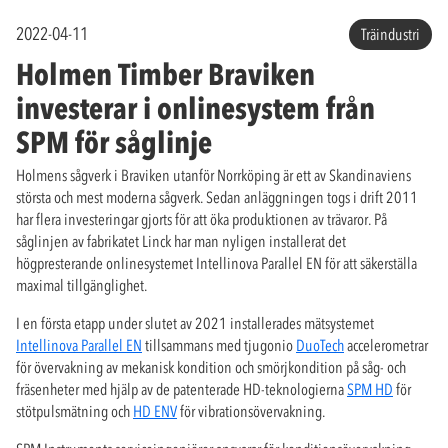
2022-04-11
Träindustri
Holmen Timber Braviken
investerar i onlinesystem från
SPM för såglinje
Holmens sågverk i Braviken utanför Norrköping är ett av Skandinaviens
största och mest moderna sågverk. Sedan anläggningen togs i drift 2011
har flera investeringar gjorts för att öka produktionen av trävaror. På
såglinjen av fabrikatet Linck har man nyligen installerat det
högpresterande onlinesystemet Intellinova Parallel EN för att säkerställa
maximal tillgänglighet.
I en första etapp under slutet av 2021 installerades mätsystemet
Intellinova Parallel EN
tillsammans med tjugonio
DuoTech
accelerometrar
för övervakning av mekanisk kondition och smörjkondition på såg- och
fräsenheter med hjälp av de patenterade HD-teknologierna
SPM HD
för
stötpulsmätning och
HD ENV
för vibrationsövervakning.