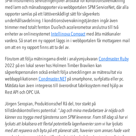
SPM Instruments serviceingenjörer ansvarar för konditionsövervakning
med larm och månadsrapporter via webbportalen SPM ServiceNet, där alla
rapporter samlas på ett lättöverskådligt sätt för sågverkets
underhållsavdelning. I konditionsövervakningstjänsten ingår även
trimmer med totalt femton DuoTech accelerometrar anslutna till två
enheter av onlinesystemet
Intellinova Compact
med åtta mätkanaler
vardera. Så snart en ny rapport läggs in i webbportalen får mottagaren mail
om att en ny rapport finns att ta del av.
Förutom att följa mätningarna direkt i analysmjukvaran
Condmaster Ruby
2022 på en lokal server hos Holmen Timber Braviken kan
sågverkspersonalen också enkelt följa utvecklingen av mätresultat via
webbapplikationen
Condmaster.NET
på smartphone, surfplatta eller pc.
Mätdata kan även integreras till överordnat fabrikssystem med hjälp av
Rest API och OPC UA.
Jörgen Seropian, Produktionschef Rå del, tror starkt på
tillståndskontrollens potential: ”
Jag och mina medarbetare är nöjda och
känner oss trygga med tjänsterna som SPM levererar. Fram till idag så har vi
lyckats att lokalisera ett flertal potentiella lagerhaverier som vi har lyckats
med att reparera och byta på ett planerat sätt, haverier som annars hade varit