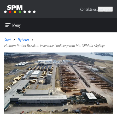
Kontakta oss
Sök
Språk
Meny
Start
Nyheter
Holmen Timber Braviken investerar i onlinesystem från SPM för såglinje