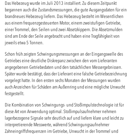
Das Hebezeug wurde im Juli 2013 installiert. Zu diesem Zeitpunkt
begannen auch die Zustandsmessungen, die gute Ausgangsdaten für ein
brandneues Hebezeug liefern. Das Hebezeug besteht im Wesentlichen
aus einem frequenzgesteuerten Motor, einem zweistufigen Getriebe,
einer Trommel, den Seilen und zwei Absetzkippern. Die Absetzmulden
sind am Ende der Seile angebracht und haben eine Tragfähigkeit von
jeweils etwa 5 Tonnen.
Schon früh zeigten Schwingungsmessungen an der Eingangswelle des
Getriebes eine deutliche Diskrepanz zwischen den vom Lieferanten
angegebenen Getriebedaten und den tatsächlichen Messergebnissen.
Später wurde bestätigt, dass der Lieferant eine falsche Getriebezeichnung
vorgelegt hatte. In den ersten sechs Monaten der Messungen wurden
auch Anzeichen für Schäden am Außenring und eine mögliche Unwucht
festgestellt.
Die Kombination von Schwingungs- und Stoßimpulstechnologie ist für
diese Art von Anwendung optimal. Stoßimpulsaufnehmer nehmen
lagerbezogene Signale sehr deutlich auf und liefern klare und leicht zu
interpretierende Messwerte, während Schwingungsaufnehmer
Zahneingriffsfrequenzen im Getriebe, Unwucht in der Trommel und