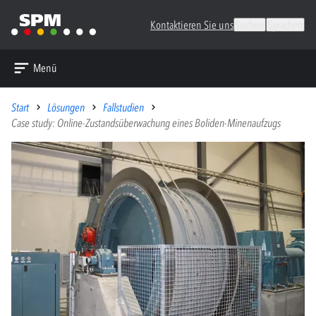
Kontaktieren Sie uns
Suchen
Sprachen
Menü
Start
Lösungen
Fallstudien
Case study: Online-Zustandsüberwachung eines Boliden-Minenaufzugs