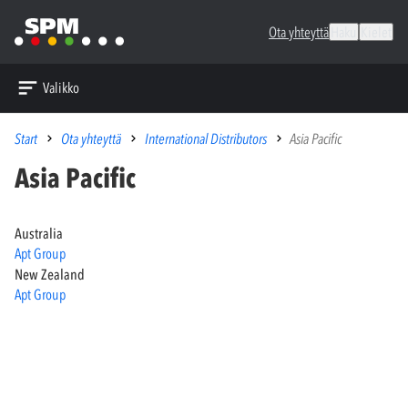
Ota yhteyttä
Haku
Kielet
Valikko
Start
Ota yhteyttä
International Distributors
Asia Pacific
Asia Pacific
Australia
Apt Group
New Zealand
Apt Group