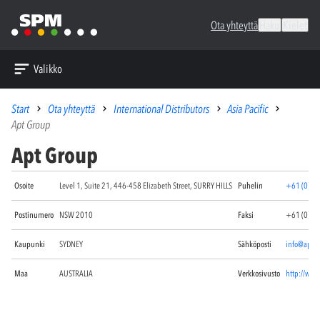
Ota yhteyttä
Haku
Kielet
Valikko
Start
Ota yhteyttä
International Distributors
Asia Pacific
Apt Group
Apt Group
Osoite
Level 1, Suite 21, 446-458 Elizabeth Street, SURRY HILLS
Puhelin
+61 (0)2 
Postinumero
NSW 2010
Faksi
+61 (0)2 
Kaupunki
SYDNEY
Sähköposti
info@aptg
Maa
AUSTRALIA
Verkkosivusto
http://www