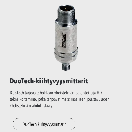
DuoTech-kiihtyvyysmittarit
DuoTech tarjoaa tehokkaan yhdistelmän patentoituja HD-
tekniikoitamme, jotka tarjoavat maksimaalisen joustavuuden.
Yhdistelmä mahdollistaa yl
...
DuoTech-kiihtyvyysmittarit