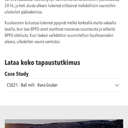
2016, ja heti alusta alkaen lukemat viittasivat mahdollisiin vaurioihin
ulostulon päälaakerissa.
Kuukausien kuluessa lukemat pysyivät melko korkealla mutta vakaalla
tasolla, kun taas BPFO-arvot osoittivat nousevaa suuntausta ja selkeitä
BPFO-otteluita. Kun laakeri vaihdettiin suunnitellun huoltoseisokin
aikana, ulkokehän vaurio varmistui.
Lataa koko tapaustutkimus
Case Study
CS021 - Ball mill - Rana Gruber