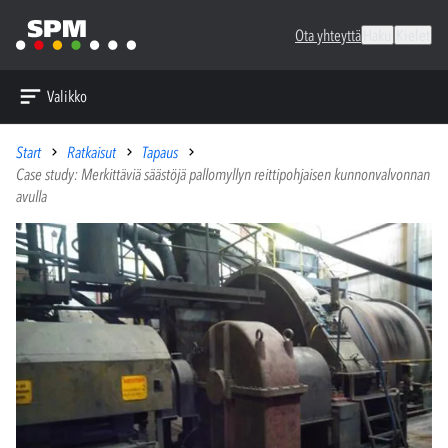
Ota yhteyttä
Haku
Kielet
Valikko
Start
Ratkaisut
Tapaus
Case study: Merkittäviä säästöjä pallomyllyn reittipohjaisen kunnonvalvonnan
avulla