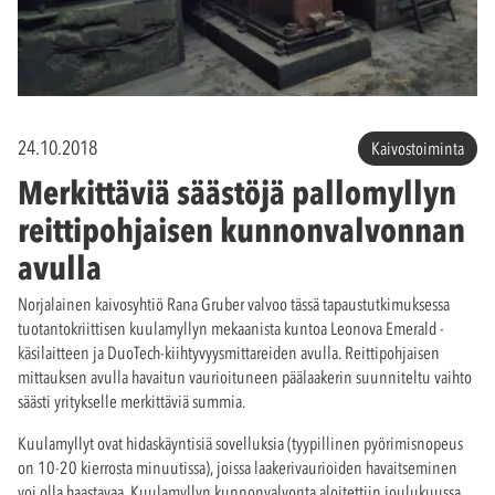
24.10.2018
Kaivostoiminta
Merkittäviä säästöjä pallomyllyn
reittipohjaisen kunnonvalvonnan
avulla
Norjalainen kaivosyhtiö Rana Gruber valvoo tässä tapaustutkimuksessa
tuotantokriittisen kuulamyllyn mekaanista kuntoa Leonova Emerald -
käsilaitteen ja DuoTech-kiihtyvyysmittareiden avulla. Reittipohjaisen
mittauksen avulla havaitun vaurioituneen päälaakerin suunniteltu vaihto
säästi yritykselle merkittäviä summia.
Kuulamyllyt ovat hidaskäyntisiä sovelluksia (tyypillinen pyörimisnopeus
on 10-20 kierrosta minuutissa), joissa laakerivaurioiden havaitseminen
voi olla haastavaa. Kuulamyllyn kunnonvalvonta aloitettiin joulukuussa