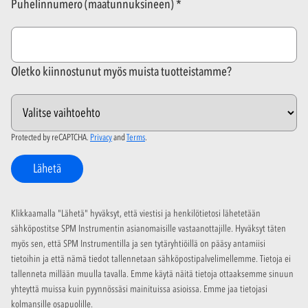
Puhelinnumero (maatunnuksineen)
Oletko kiinnostunut myös muista tuotteistamme?
Protected by reCAPTCHA.
Privacy
and
Terms
.
Lähetä
Klikkaamalla "Lähetä" hyväksyt, että viestisi ja henkilötietosi lähetetään
sähköpostitse SPM Instrumentin asianomaisille vastaanottajille. Hyväksyt täten
myös sen, että SPM Instrumentilla ja sen tytäryhtiöillä on pääsy antamiisi
tietoihin ja että nämä tiedot tallennetaan sähköpostipalvelimellemme. Tietoja ei
tallenneta millään muulla tavalla. Emme käytä näitä tietoja ottaaksemme sinuun
yhteyttä muissa kuin pyynnössäsi mainituissa asioissa. Emme jaa tietojasi
kolmansille osapuolille.