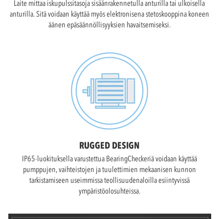
Laite mittaa iskupulssitasoja sisäänrakennetulla anturilla tai ulkoisella
anturilla. Sitä voidaan käyttää myös elektronisena stetoskooppina koneen
äänen epäsäännöllisyyksien havaitsemiseksi.
RUGGED DESIGN
IP65-luokituksella varustettua BearingCheckeriä voidaan käyttää
pumppujen, vaihteistojen ja tuulettimien mekaanisen kunnon
tarkistamiseen useimmissa teollisuudenaloilla esiintyvissä
ympäristöolosuhteissa.