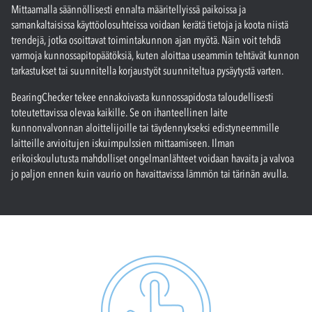
Mittaamalla säännöllisesti ennalta määritellyissä paikoissa ja
samankaltaisissa käyttöolosuhteissa voidaan kerätä tietoja ja koota niistä
trendejä, jotka osoittavat toimintakunnon ajan myötä. Näin voit tehdä
varmoja kunnossapitopäätöksiä, kuten aloittaa useammin tehtävät kunnon
tarkastukset tai suunnitella korjaustyöt suunniteltua pysäytystä varten.
BearingChecker tekee ennakoivasta kunnossapidosta taloudellisesti
toteutettavissa olevaa kaikille. Se on ihanteellinen laite
kunnonvalvonnan aloittelijoille tai täydennykseksi edistyneemmille
laitteille arvioitujen iskuimpulssien mittaamiseen. Ilman
erikoiskoulutusta mahdolliset ongelmanlähteet voidaan havaita ja valvoa
jo paljon ennen kuin vaurio on havaittavissa lämmön tai tärinän avulla.