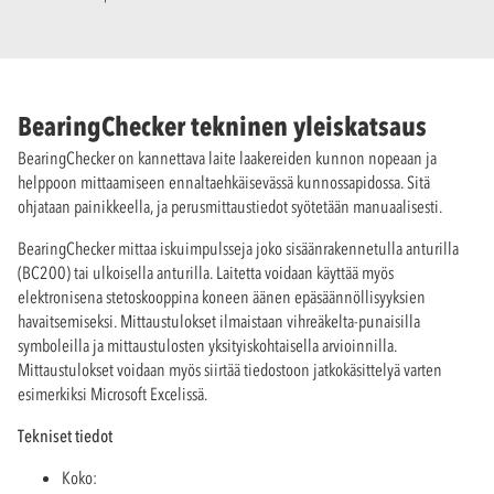
BearingChecker tekninen yleiskatsaus
BearingChecker on kannettava laite laakereiden kunnon nopeaan ja
helppoon mittaamiseen ennaltaehkäisevässä kunnossapidossa. Sitä
ohjataan painikkeella, ja perusmittaustiedot syötetään manuaalisesti.
BearingChecker mittaa iskuimpulsseja joko sisäänrakennetulla anturilla
(BC200) tai ulkoisella anturilla. Laitetta voidaan käyttää myös
elektronisena stetoskooppina koneen äänen epäsäännöllisyyksien
havaitsemiseksi. Mittaustulokset ilmaistaan vihreäkelta-punaisilla
symboleilla ja mittaustulosten yksityiskohtaisella arvioinnilla.
Mittaustulokset voidaan myös siirtää tiedostoon jatkokäsittelyä varten
esimerkiksi Microsoft Excelissä.
Tekniset tiedot
Koko: