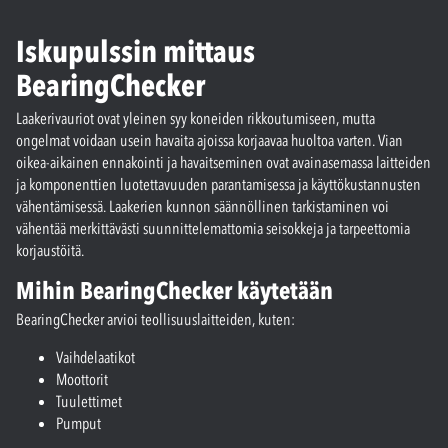
Iskupulssin mittaus
BearingChecker
Laakerivauriot ovat yleinen syy koneiden rikkoutumiseen, mutta
ongelmat voidaan usein havaita ajoissa korjaavaa huoltoa varten. Vian
oikea-aikainen ennakointi ja havaitseminen ovat avainasemassa laitteiden
ja komponenttien luotettavuuden parantamisessa ja käyttökustannusten
vähentämisessä. Laakerien kunnon säännöllinen tarkistaminen voi
vähentää merkittävästi suunnittelemattomia seisokkeja ja tarpeettomia
korjaustöitä.
Mihin BearingChecker käytetään
BearingChecker arvioi teollisuuslaitteiden, kuten:
Vaihdelaatikot
Moottorit
Tuulettimet
Pumput