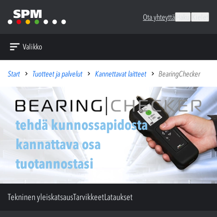
Ota yhteyttä
Haku
Kielet
Valikko
Start
Tuotteet ja palvelut
Kannettavat laitteet
BearingChecker
tehdä kunnossapidosta
kannattava osa
tuotannostasi
Tekninen yleiskatsaus
Tarvikkeet
Lataukset