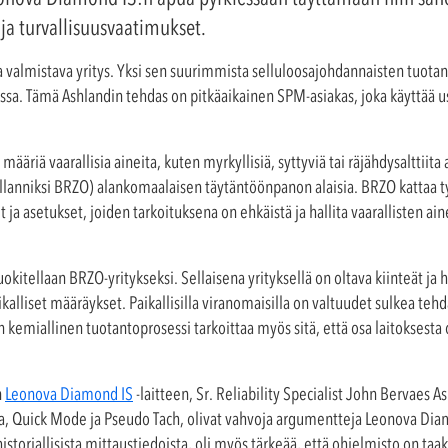
ja turvallisuusvaatimukset.
almistava yritys. Yksi sen suurimmista selluloosajohdannaisten tuotanto
sa. Tämä Ashlandin tehdas on pitkäaikainen SPM-asiakas, joka käyttää use
määriä vaarallisia aineita, kuten myrkyllisiä, syttyviä tai räjähdysalttiita
lanniksi BRZO) alankomaalaisen täytäntöönpanon alaisia. BRZO kattaa t
it ja asetukset, joiden tarkoituksena on ehkäistä ja hallita vaarallisten a
kitellaan BRZO-yritykseksi. Sellaisena yrityksellä on oltava kiinteät ja h
kalliset määräykset. Paikallisilla viranomaisilla on valtuudet sulkea teh
 kemiallinen tuotantoprosessi tarkoittaa myös sitä, että osa laitoksesta o
n
Leonova Diamond IS
-laitteen, Sr. Reliability Specialist John Bervaes A
, Quick Mode ja Pseudo Tach, olivat vahvoja argumentteja Leonova Di
historiallisista mittaustiedoista, oli myös tärkeää, että ohjelmisto on ta