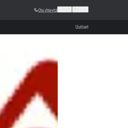
Haku
Kielet
Ota yhteyttä
Uutiset