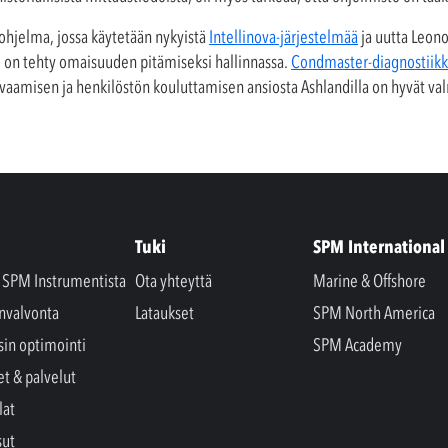
ohjelma, jossa käytetään nykyistä
Intellinova-järjestelmää
ja uutta Leono
ki on tehty omaisuuden pitämiseksi hallinnassa.
Condmaster-diagnostiik
vaamisen ja henkilöstön kouluttamisen ansiosta Ashlandilla on hyvät val
Tuki
SPM International
a SPM Instrumentista
Ota yhteyttä
Marine & Offshore
nvalvonta
Lataukset
SPM North America
sin optimointi
SPM Academy
et & palvelut
lat
sut