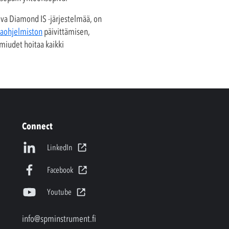
va Diamond IS -järjestelmää, on
kaohjelmiston
päivittämisen,
miudet hoitaa kaikki
Connect
LinkedIn
Facebook
Youtube
info@spminstrument.fi