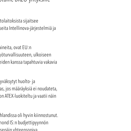
laitoksista sijaitsee
ita Intellinova-järjestelmiä ja
 aineita, ovat EU:n
yöturvallisuuteen, ulkoiseen
ineiden kanssa tapahtuvia vakavia
yväksytyt huolto- ja
das, jos määräyksiä ei noudateta,
n ATEX-luokiteltu ja vaatii näin
shlandissa oli hyvin kiinnostunut.
amond IS:n budjettipyynnön
aksepäin yhteensopiva.