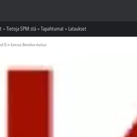
t
Tietoja SPM:stä
Tapahtumat
Lataukset
d IS:n kanssa Benelux-maissa