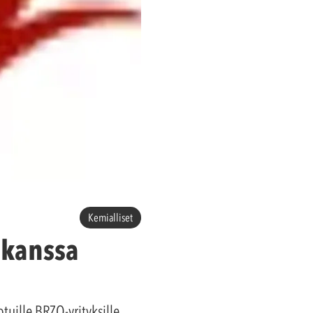
Kemialliset
 kanssa
uille BRZO-yrityksille