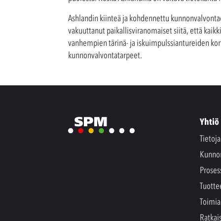
Ashlandin kiinteä ja kohdennettu kunnonvalvonta
vakuuttanut paikallisviranomaiset siitä, että kaik
vanhempien tärinä- ja iskuimpulssiantureiden kor
kunnonvalvontatarpeet.
Yhtiö
Tietoj
Kunno
Proses
Tuotte
Toimia
Ratkai