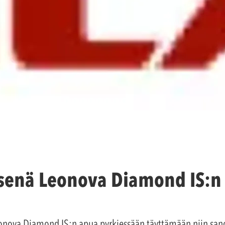
enä Leonova Diamond IS:n
onova Diamond IS:n apua pyrkiessään täyttämään niin sanot