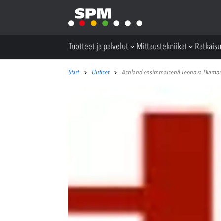
Tuotteet ja palvelut
Mittaustekniikat
Ratkaisu
Start
Uutiset
Ashland ensimmäisenä Leonova Diamon