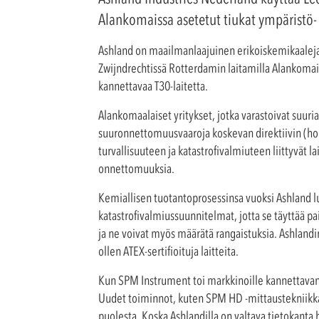
Alankomaissa asetetut tiukat ympäristö- 
Ashland on maailmanlaajuinen erikoiskemikaaleja v
Zwijndrechtissä Rotterdamin laitamilla Alankomais
kannettavaa T30-laitetta.
Alankomaalaiset yritykset, jotka varastoivat suuria 
suuronnettomuusvaaroja koskevan direktiivin (hol
turvallisuuteen ja katastrofivalmiuteen liittyvät la
onnettomuuksia.
Kemiallisen tuotantoprosessinsa vuoksi Ashland luo
katastrofivalmiussuunnitelmat, jotta se täyttää pai
ja ne voivat myös määrätä rangaistuksia. Ashlandin
ollen ATEX-sertifioituja laitteita.
Kun SPM Instrument toi markkinoille kannettava
Uudet toiminnot, kuten SPM HD -mittaustekniikka
puolesta. Koska Ashlandilla on valtava tietokanta 